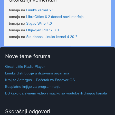
tomaja
na
Linuks kernel 5.1
tomaja
na
LibreOffice 6.2 donosi novi interfejs
tomaja
na
Stigao Wine 4.0
tomaja
na
Objavljen PHP 7.3.0
tomaja
na
Šta donosi Linuks kernel 4.20 ?
Nove teme foruma
Great Little Radio Player
Linuks distribucije u državnim organima
Kraj za Antergos – Početak za Endevor OS
Besplatne knjige za programiranje
BB kako da skinem video i muziku sa youtube ili drugog kanala
Skorašnji odgovori