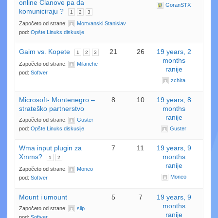
online Clanove pa da
GoranSTX
komuniciraju ?
1
2
3
Započeto od strane:
Mortvanski Stanislav
pod:
Opšte Linuks diskusije
Gaim vs. Kopete
21
26
19 years, 2
1
2
3
months
Započeto od strane:
Milanche
ranije
pod:
Softver
zchira
Microsoft- Montenegro –
8
10
19 years, 8
strateško partnerstvo
months
ranije
Započeto od strane:
Guster
pod:
Opšte Linuks diskusije
Guster
Wma input plugin za
7
11
19 years, 9
Xmms?
months
1
2
ranije
Započeto od strane:
Moneo
Moneo
pod:
Softver
Mount i umount
5
7
19 years, 9
months
Započeto od strane:
slip
ranije
pod:
Softver