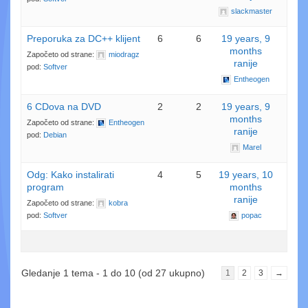
slackmaster
Preporuka za DC++ klijent
6
6
19 years, 9
months
Započeto od strane:
miodragz
ranije
pod:
Softver
Entheogen
6 CDova na DVD
2
2
19 years, 9
months
Započeto od strane:
Entheogen
ranije
pod:
Debian
Marel
Odg: Kako instalirati
4
5
19 years, 10
program
months
ranije
Započeto od strane:
kobra
pod:
Softver
popac
Gledanje 1 tema - 1 do 10 (od 27 ukupno)
1
2
3
→