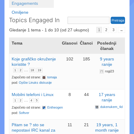
Engagements
Omiljene
Topics Engaged In
Gledanje 1 tema - 1 do 10 (od 27 ukupno)
1
2
3
→
Tema
Glasovi
Članci
Poslednji
članak
Koje grafičko okruženje
102
185
9 years
koristite ?
ranije
…
1
2
18
19
rogi23
Započeto od strane:
tomaja
pod:
Opšte Linuks diskusije
Mobilni telefoni i Linux
8
44
17 years
…
ranije
1
2
4
5
dukenukem_4d
Započeto od strane:
Entheogen
pod:
Softver
Pitam se ? sto se
11
21
19 years, 1
nepostavi IRC kanal za
month ranije