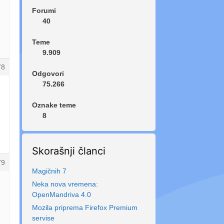
Forumi
40
Teme
9.909
78
Odgovori
75.266
Oznake teme
8
Skorašnji članci
79
Magičnih 7
Neka nova vremena:
OpenMandriva 4.0
Mozila priprema Firefox Premium
servise