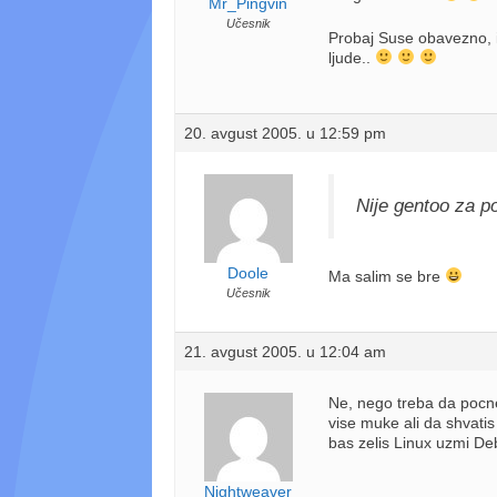
Mr_Pingvin
Učesnik
Probaj Suse obavezno, i
ljude..
20. avgust 2005. u 12:59 pm
Nije gentoo za p
Doole
Ma salim se bre
Učesnik
21. avgust 2005. u 12:04 am
Ne, nego treba da pocne
vise muke ali da shvati
bas zelis Linux uzmi De
Nightweaver