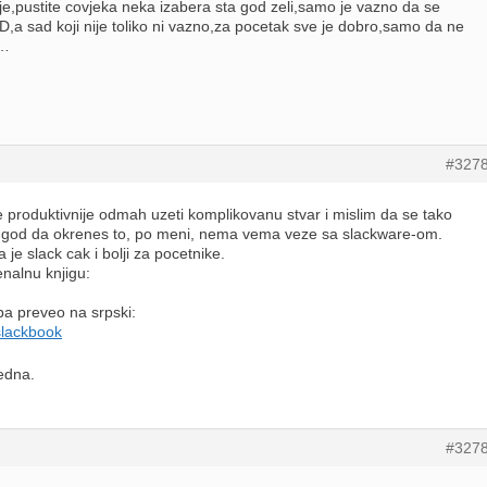
je,pustite covjeka neka izabera sta god zeli,samo je vazno da se
 BSD,a sad koji nije toliko ni vazno,za pocetak sve je dobro,samo da ne
k…
#327
e produktivnije odmah uzeti komplikovanu stvar i mislim da se tako
ko god da okrenes to, po meni, nema vema veze sa slackware-om.
a je slack cak i bolji za pocetnike.
nalnu knjigu:
pa preveo na srpski:
slackbook
edna.
#327