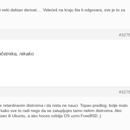
 neki debian derivat…. Videćeš na kraju šta ti odgovara, sve je to za
#327
očetnika, nikako
#327
 retardiranim distroima i da nista ne nauci. Topao predlog, bolje malo
s kako sve to radi nego da se zatupljujes tamo nekim distroima. Ako
bian ili Ubuntu, a ako hoces ozbilja OS uzmi FreeBSD.;)