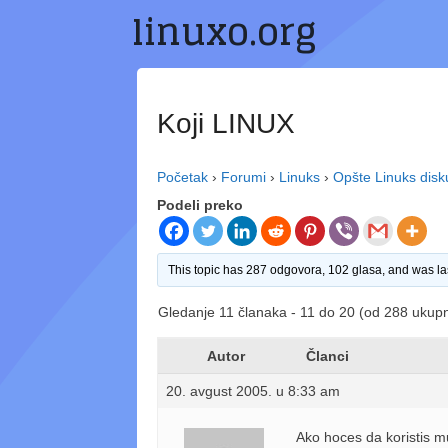
linuxo.org
Preskoči
na
sadržaj
Koji LINUX
Početak
›
Forumi
›
Linuks
›
Opšte Linuks disk
Podeli preko
This topic has 287 odgovora, 102 glasa, and was l
Gledanje 11 članaka - 11 do 20 (od 288 ukup
Autor
Članci
20. avgust 2005. u 8:33 am
Ako hoces da koristis m