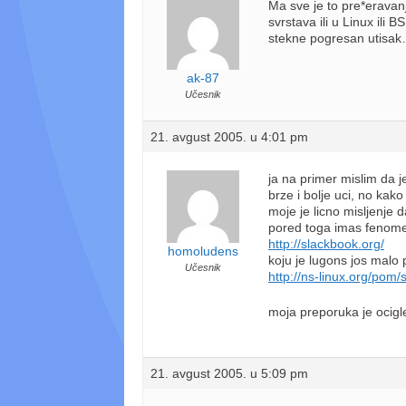
Ma sve je to pre*eravan
svrstava ili u Linux ili
stekne pogresan utisa
ak-87
Učesnik
21. avgust 2005. u 4:01 pm
ja na primer mislim da j
brze i bolje uci, no ka
moje je licno misljenje d
pored toga imas fenome
http://slackbook.org/
homoludens
koju je lugons jos malo 
Učesnik
http://ns-linux.org/pom/
moja preporuka je ocigl
21. avgust 2005. u 5:09 pm