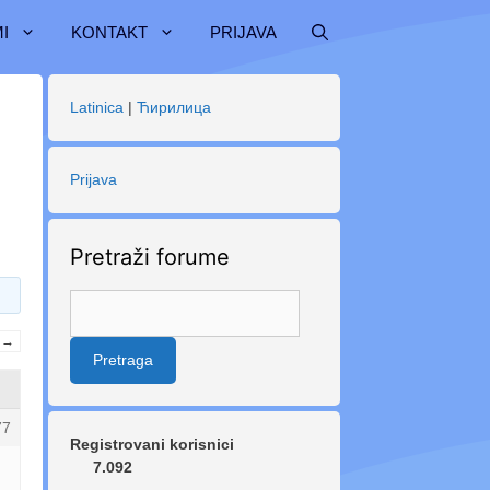
I
KONTAKT
PRIJAVA
Latinica
|
Ћирилица
Prijava
Pretraži forume
→
77
Registrovani korisnici
7.092