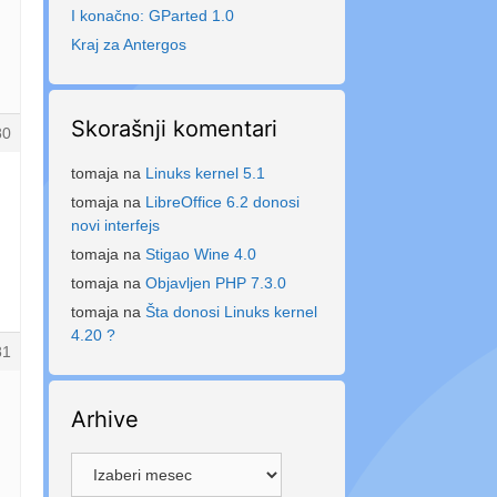
I konačno: GParted 1.0
Kraj za Antergos
Skorašnji komentari
80
tomaja
na
Linuks kernel 5.1
tomaja
na
LibreOffice 6.2 donosi
novi interfejs
tomaja
na
Stigao Wine 4.0
tomaja
na
Objavljen PHP 7.3.0
tomaja
na
Šta donosi Linuks kernel
4.20 ?
81
Arhive
Arhive