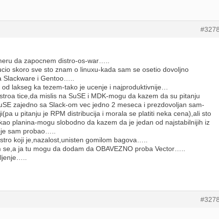
#327
ru da zapocnem distro-os-war…..
cio skoro sve sto znam o linuxu-kada sam se osetio dovoljno
 Slackware i Gentoo…..
 od lakseg ka tezem-tako je ucenje i najproduktivnije…
istroa tice,da mislis na SuSE i MDK-mogu da kazem da su pitanju
m SuSE zajedno sa Slack-om vec jedno 2 meseca i prezdovoljan sam-
(pa u pitanju je RPM distribucija i morala se platiti neka cena),ali sto
e kao planina-mogu slobodno da kazem da je jedan od najstabilnijih iz
koje sam probao…..
istro koji je,nazalost,unisten gomilom bagova…..
m se,a ja tu mogu da dodam da OBAVEZNO proba Vector…..
ljenje…..
#327