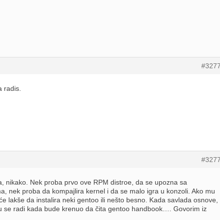
#327
a radis.
#327
a, nikako. Nek proba prvo ove RPM distroe, da se upozna sa
, nek proba da kompajlira kernel i da se malo igra u konzoli. Ako mu
će lakše da instalira neki gentoo ili nešto besno. Kada savlada osnove,
 se radi kada bude krenuo da čita gentoo handbook…. Govorim iz