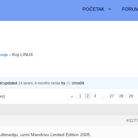
POČETAK
FORUM
usije
›
Koji LINUX
ast updated
14 years, 4 months ranije
by
Uros09
.
no)
…
←
1
2
3
27
28
29
#327
ultimediju, uzmi Mandrivu Limited Edition 2005.