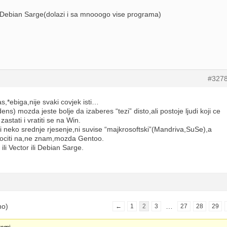
 i Debian Sarge(dolazi i sa mnooogo vise programa)
#327
s,*ebiga,nije svaki covjek isti…
ns) mozda jeste bolje da izaberes “tezi” disto,ali postoje ljudi koji ce
stati i vratiti se na Win.
i neko srednje rjesenje,ni suvise “majkrosoftski”(Mandriva,SuSe),a
ociti na,ne znam,mozda Gentoo.
ili Vector ili Debian Sarge.
no)
…
←
1
2
3
27
28
29