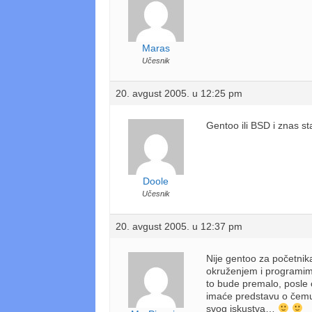
Maras
Učesnik
20. avgust 2005. u 12:25 pm
Gentoo ili BSD i znas st
Doole
Učesnik
20. avgust 2005. u 12:37 pm
Nije gentoo za početnik
okruženjem i programima
to bude premalo, posle 
imaće predstavu o čemu
svog iskustva…