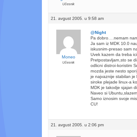
Učesnik
21. avgust 2005. u 9:58 am
@Night
Pa dobro….nemam name
Ja sam iz MDK 10.0 nau
iskusnim-presao sam na
Uvek kazem da treba ici
Moneo
Pretpostavljam,sto se d
Učesnik
odlicni distroi-koristi
mozda jeste nesto sporiji
je najvaznije stabilan j
siroke plejade linux-a 
MDK je takodje sjajan d
Naveo si Ubuntu,slaze
Samo iznosim svoje mis
CU!
21. avgust 2005. u 2:06 pm