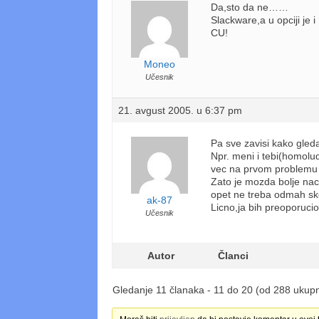
Da,sto da ne……
Slackware,a u opciji je
CU!
Moneo
Učesnik
21. avgust 2005. u 6:37 pm
Pa sve zavisi kako gleda
Npr. meni i tebi(homolude
vec na prvom problemu za
Zato je mozda bolje nac
opet ne treba odmah sk
ak-87
Licno,ja bih preoporucio 
Učesnik
Autor
Članci
Gledanje 11 članaka - 11 do 20 (od 288 ukup