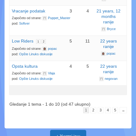
Vracanje podatak
3
4
21 years, 12
months
Započeto od strane:
Puppet_Master
ranije
pod:
Softver
Bryce
Low Riders
5
11
22 years
1
2
ranije
Započeto od strane:
popac
popac
pod:
Opšte Linuks diskusije
Opsta kultura
4
5
22 years
ranije
Započeto od strane:
Vlaja
pod:
Opšte Linuks diskusije
negovan
Gledanje 1 tema - 1 do 10 (od 47 ukupno)
1
2
3
4
5
→