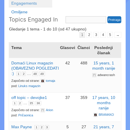
Engagements
Omiljene
Topics Engaged In
Gledanje 1 tema - 1 do 10 (od 47 ukupno)
1
2
3
4
5
→
Tema
Glasovi
Članci
Poslednji
članak
Domaći Linux magazin
42
488
15 years, 1
(OBAVEZNO POGLEDATI
month ranije
:)
…
1
2
48
49
adwancrash
Započeto od strane:
tomaja
pod:
Linuks magazin
off topic – devojke1
37
359
17 years, 10
…
months
1
2
35
36
ranije
Započeto od strane:
Arion
BRANKKO
pod:
Pričaonica
Max Payne
5
27
21 years, 7
1
2
3