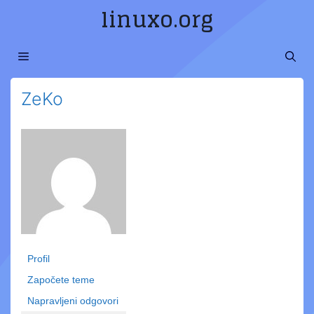
Preskoči
linuxo.org
na
sadržaj
MENI
ZeKo
Profil
Započete teme
Napravljeni odgovori