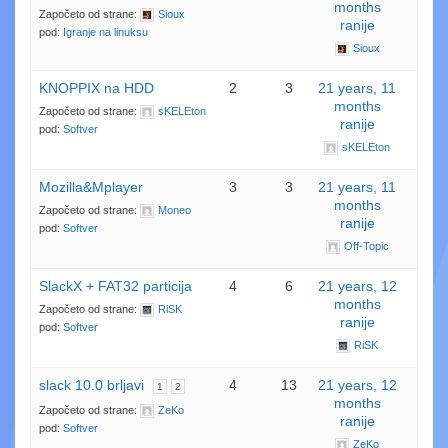
months
Započeto od strane:
Sioux
ranije
pod:
Igranje na linuksu
Sioux
KNOPPIX na HDD
2
3
21 years, 11
months
Započeto od strane:
sKELEton
ranije
pod:
Softver
sKELEton
Mozilla&Mplayer
3
3
21 years, 11
months
Započeto od strane:
Moneo
ranije
pod:
Softver
Off-Topic
SlackX + FAT32 particija
4
6
21 years, 12
months
Započeto od strane:
RiSK
ranije
pod:
Softver
RiSK
slack 10.0 brljavi
4
13
21 years, 12
1
2
months
Započeto od strane:
ZeKo
ranije
pod:
Softver
ZeKo