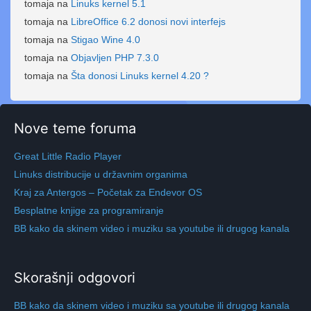
tomaja
na
Linuks kernel 5.1
tomaja
na
LibreOffice 6.2 donosi novi interfejs
tomaja
na
Stigao Wine 4.0
tomaja
na
Objavljen PHP 7.3.0
tomaja
na
Šta donosi Linuks kernel 4.20 ?
Nove teme foruma
Great Little Radio Player
Linuks distribucije u državnim organima
Kraj za Antergos – Početak za Endevor OS
Besplatne knjige za programiranje
BB kako da skinem video i muziku sa youtube ili drugog kanala
Skorašnji odgovori
BB kako da skinem video i muziku sa youtube ili drugog kanala