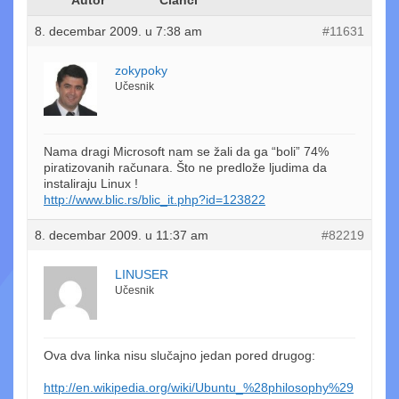
8. decembar 2009. u 7:38 am
#11631
zokypoky
Učesnik
Nama dragi Microsoft nam se žali da ga “boli” 74%
piratizovanih računara. Što ne predlože ljudima da
instaliraju Linux !
http://www.blic.rs/blic_it.php?id=123822
8. decembar 2009. u 11:37 am
#82219
LINUSER
Učesnik
Ova dva linka nisu slučajno jedan pored drugog:
http://en.wikipedia.org/wiki/Ubuntu_%28philosophy%29