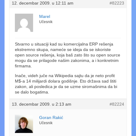
12. decembar 2009. u 12:11 am
#82223
Marel
Učesnik
Stvarno u situaciji kad su komercijalna ERP rešenja
ekstremno skupa, nameće se ideja da se iskoriste
open source rešenja, koja baš zato što su open source
mogu da se prilagode našim zakonima, a i konkretnim
firmama.
Inače, videh juče na Wikipedia sajtu da je neto profit
M$-a 14 milijardi dolara godišnje. Eto država sad štiti
zakon, ali posledica je da se uzme siromašnima da bi
se dalo bogatima.
13. decembar 2009. u 2:13 am
#82224
Goran Rakić
Učesnik