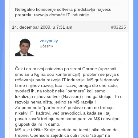
Nelegalno korišćenje softvera predstavlja najveću
prepreku razvoja domaće IT industrije.
14. decembar 2009. u 7:31 am
#82225
zokypoky
Učesnik
Čak i da razvoj ostavimo po strani Gorane (upoznali
smo se u Kg na ooo konferenciji!), problem se javlja u
rešavanju pada razvoja IT industrije. M$ guši domaće
firme i njihov razvoj, kao i razvoj onoga što one rade,
svodeći ih, na tobož neke “partnere” koji samo
lokalizuju njihov softver (Navision) i fino ga šteluju. Tu o
razvoju nema ništa, jedino se M$ razvija !
Za pomenute “partnerske” poslove nam ne trebaju
nikakvi IT kadrovi, već prevodioci, a kada se i taj
posao završi trebaju nam samo pare za M$ i dovoljno
gluposti da im ih damo.
M$-u je tržište Srbije predato na tacni i niko okom da
trepne. Opensors zajednica ćuti i troši “struju” na