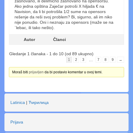
zasnovano, ili delimično zasnovano na opensorsu.
Ako jedna opština Zaječar potroši X hiljada € na
Navision, da li bi potrošila 1/2 sume na opensors
rešenje da reši svoj problem? Bi, sigurno, ali im niko
nije ponudio. Oni i neznaju za opensors (maže se na
`lebac, ili tako nešto).
Autor
Članci
Gledanje 1 članaka - 1 do 10 (od 89 ukupno)
…
1
2
3
7
8
9
→
Moraš biti
prijavljen
da bi postavio komentar u ovoj temi.
Latinica
|
Ћирилица
Prijava