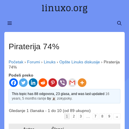
Preskoči
linuxo.org
na
sadržaj
MENI
Piraterija 74%
Početak
›
Forumi
›
Linuks
›
Opšte Linuks diskusije
›
Piraterija
74%
Podeli preko
This topic has 88 odgovora, 23 glasa, and was last updated
16
years, 5 months ranije
by
zokypoky
.
Gledanje 1 članaka - 1 do 10 (od 89 ukupno)
…
1
2
3
7
8
9
→
Autor
Članci