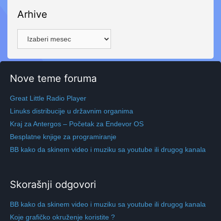
Arhive
Arhive
Nove teme foruma
Great Little Radio Player
Linuks distribucije u državnim organima
Kraj za Antergos – Početak za Endevor OS
Besplatne knjige za programiranje
BB kako da skinem video i muziku sa youtube ili drugog kanala
Skorašnji odgovori
BB kako da skinem video i muziku sa youtube ili drugog kanala
Koje grafičko okruženje koristite ?