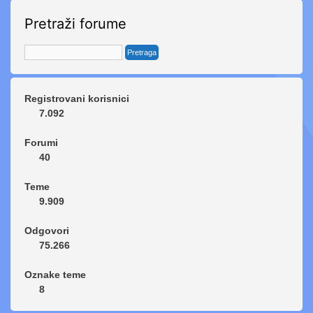
Pretraži forume
Registrovani korisnici
7.092
Forumi
40
Teme
9.909
Odgovori
75.266
Oznake teme
8