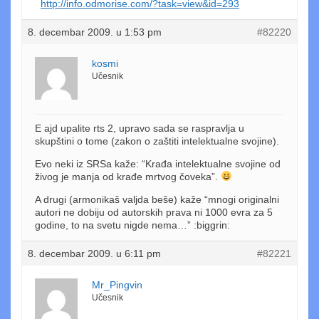
http://info.odmorise.com/?task=view&id=293
8. decembar 2009. u 1:53 pm
#82220
kosmi
Učesnik
E ajd upalite rts 2, upravo sada se raspravlja u
skupštini o tome (zakon o zaštiti intelektualne svojine).
Evo neki iz SRSa kaže: “Krađa intelektualne svojine od
živog je manja od krađe mrtvog čoveka”.
A drugi (armonikaš valjda beše) kaže “mnogi originalni
autori ne dobiju od autorskih prava ni 1000 evra za 5
godine, to na svetu nigde nema…” :biggrin:
8. decembar 2009. u 6:11 pm
#82221
Mr_Pingvin
Učesnik