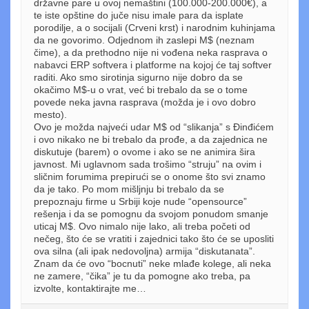
državne pare u ovoj nemaštini (100.000-200.000€), a
te iste opštine do juče nisu imale para da isplate
porodilje, a o socijali (Crveni krst) i narodnim kuhinjama
da ne govorimo. Odjednom ih zaslepi M$ (neznam
čime), a da prethodno nije ni vođena neka rasprava o
nabavci ERP softvera i platforme na kojoj će taj softver
raditi. Ako smo sirotinja sigurno nije dobro da se
okačimo M$-u o vrat, već bi trebalo da se o tome
povede neka javna rasprava (možda je i ovo dobro
mesto).
Ovo je možda najveći udar M$ od “slikanja” s Đinđićem
i ovo nikako ne bi trebalo da prođe, a da zajednica ne
diskutuje (barem) o ovome i ako se ne animira šira
javnost. Mi uglavnom sada trošimo “struju” na ovim i
sličnim forumima prepirući se o onome što svi znamo
da je tako. Po mom mišljnju bi trebalo da se
prepoznaju firme u Srbiji koje nude “opensource”
rešenja i da se pomognu da svojom ponudom smanje
uticaj M$. Ovo nimalo nije lako, ali treba početi od
nečeg, što će se vratiti i zajednici tako što će se uposliti
ova silna (ali ipak nedovoljna) armija “diskutanata”.
Znam da će ovo “bocnuti” neke mlađe kolege, ali neka
ne zamere, “čika” je tu da pomogne ako treba, pa
izvolte, kontaktirajte me…