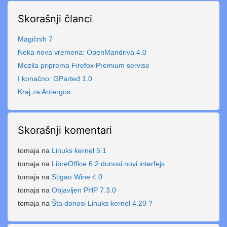
Skorašnji članci
Magičnih 7
Neka nova vremena: OpenMandriva 4.0
Mozila priprema Firefox Premium servise
I konačno: GParted 1.0
Kraj za Antergos
Skorašnji komentari
tomaja
na
Linuks kernel 5.1
tomaja
na
LibreOffice 6.2 donosi novi interfejs
tomaja
na
Stigao Wine 4.0
tomaja
na
Objavljen PHP 7.3.0
tomaja
na
Šta donosi Linuks kernel 4.20 ?