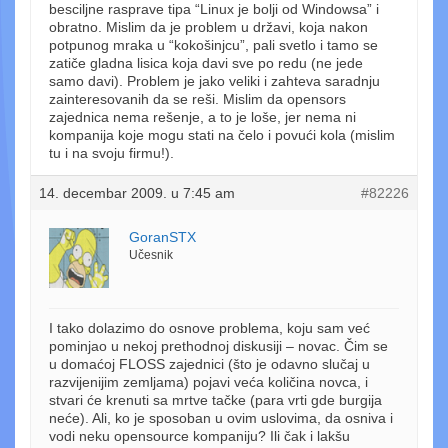
besciljne rasprave tipa “Linux je bolji od Windowsa” i
obratno. Mislim da je problem u državi, koja nakon
potpunog mraka u “kokošinjcu”, pali svetlo i tamo se
zatiče gladna lisica koja davi sve po redu (ne jede
samo davi). Problem je jako veliki i zahteva saradnju
zainteresovanih da se reši. Mislim da opensors
zajednica nema rešenje, a to je loše, jer nema ni
kompanija koje mogu stati na čelo i povući kola (mislim
tu i na svoju firmu!).
14. decembar 2009. u 7:45 am
#82226
GoranSTX
Učesnik
I tako dolazimo do osnove problema, koju sam već
pominjao u nekoj prethodnoj diskusiji – novac. Čim se
u domaćoj FLOSS zajednici (što je odavno slučaj u
razvijenijim zemljama) pojavi veća količina novca, i
stvari će krenuti sa mrtve tačke (para vrti gde burgija
neće). Ali, ko je sposoban u ovim uslovima, da osniva i
vodi neku opensource kompaniju? Ili čak i lakšu