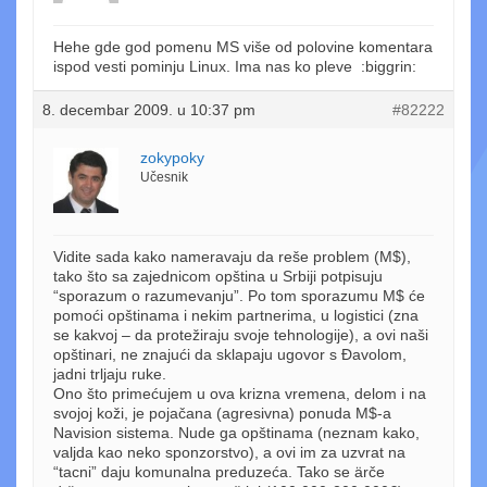
Hehe gde god pomenu MS više od polovine komentara
ispod vesti pominju Linux. Ima nas ko pleve :biggrin:
8. decembar 2009. u 10:37 pm
#82222
zokypoky
Učesnik
Vidite sada kako nameravaju da reše problem (M$),
tako što sa zajednicom opština u Srbiji potpisuju
“sporazum o razumevanju”. Po tom sporazumu M$ će
pomoći opštinama i nekim partnerima, u logistici (zna
se kakvoj – da protežiraju svoje tehnologije), a ovi naši
opštinari, ne znajući da sklapaju ugovor s Đavolom,
jadni trljaju ruke.
Ono što primećujem u ova krizna vremena, delom i na
svojoj koži, je pojačana (agresivna) ponuda M$-a
Navision sistema. Nude ga opštinama (neznam kako,
valjda kao neko sponzorstvo), a ovi im za uzvrat na
“tacni” daju komunalna preduzeća. Tako se ärče