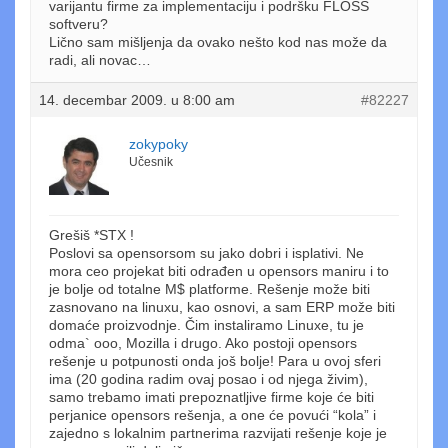
varijantu firme za implementaciju i podršku FLOSS
softveru?
Lično sam mišljenja da ovako nešto kod nas može da
radi, ali novac…
14. decembar 2009. u 8:00 am
#82227
zokypoky
Učesnik
Grešiš *STX !
Poslovi sa opensorsom su jako dobri i isplativi. Ne
mora ceo projekat biti odrađen u opensors maniru i to
je bolje od totalne M$ platforme. Rešenje može biti
zasnovano na linuxu, kao osnovi, a sam ERP može biti
domaće proizvodnje. Čim instaliramo Linuxe, tu je
odma` ooo, Mozilla i drugo. Ako postoji opensors
rešenje u potpunosti onda još bolje! Para u ovoj sferi
ima (20 godina radim ovaj posao i od njega živim),
samo trebamo imati prepoznatljive firme koje će biti
perjanice opensors rešenja, a one će povući “kola” i
zajedno s lokalnim partnerima razvijati rešenje koje je