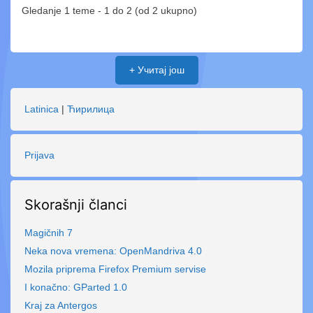
Gledanje 1 teme - 1 do 2 (od 2 ukupno)
+ Учитај још
Latinica
|
Ћирилица
Prijava
Skorašnji članci
Magičnih 7
Neka nova vremena: OpenMandriva 4.0
Mozila priprema Firefox Premium servise
I konačno: GParted 1.0
Kraj za Antergos