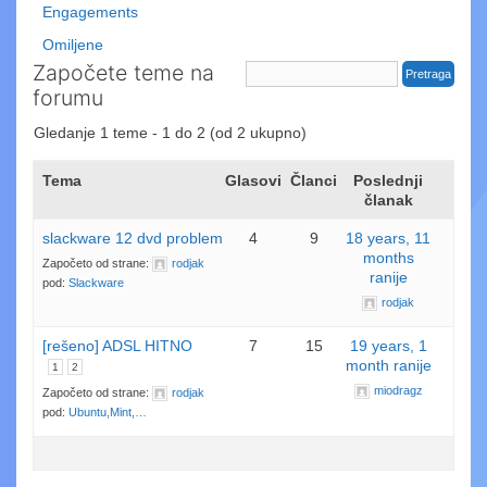
Engagements
Omiljene
Započete teme na
forumu
Gledanje 1 teme - 1 do 2 (od 2 ukupno)
Tema
Glasovi
Članci
Poslednji
članak
slackware 12 dvd problem
4
9
18 years, 11
months
Započeto od strane:
rodjak
ranije
pod:
Slackware
rodjak
[rešeno] ADSL HITNO
7
15
19 years, 1
month ranije
1
2
miodragz
Započeto od strane:
rodjak
pod:
Ubuntu,Mint,…