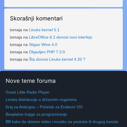
Skorašnji komentari
tomaja
na
Linuks kernel 5.1
tomaja
na
LibreOffice 6.2 donosi novi interfejs
tomaja
na
Stigao Wine 4.0
tomaja
na
Objavljen PHP 7.3.0
tomaja
na
Šta donosi Linuks kernel 4.20 ?
Nove teme foruma
Great Little Radio Player
Linuks distribucije u državnim organima
Kraj za Antergos – Početak za Endevor OS
Besplatne knjige za programiranje
BB kako da skinem video i muziku sa youtube ili drugog kanala