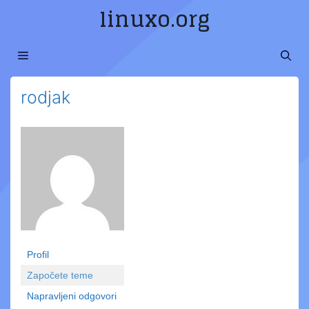
Preskoči
linuxo.org
na
sadržaj
MENI
rodjak
Profil
Započete teme
Napravljeni odgovori