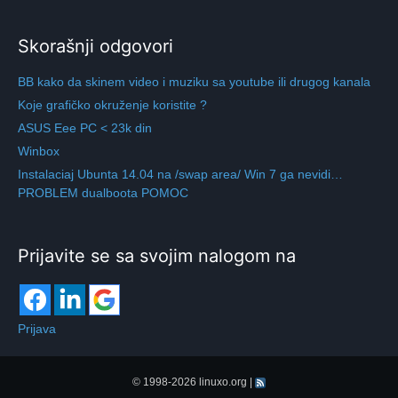
Skorašnji odgovori
BB kako da skinem video i muziku sa youtube ili drugog kanala
Koje grafičko okruženje koristite ?
ASUS Eee PC < 23k din
Winbox
Instalaciaj Ubunta 14.04 na /swap area/ Win 7 ga nevidi…
PROBLEM dualboota POMOC
Prijavite se sa svojim nalogom na
Prijava
© 1998-2026
linuxo.org
|