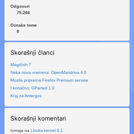
Odgovori
75.266
Oznake teme
8
Skorašnji članci
Magičnih 7
Neka nova vremena: OpenMandriva 4.0
Mozila priprema Firefox Premium servise
I konačno: GParted 1.0
Kraj za Antergos
Skorašnji komentari
tomaja
na
Linuks kernel 5.1