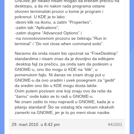
GNOME jer nikako nisam mogao da kreiram prečicu na
desktopu, a da mi nakon rada programa ostane
otvoren terminalski prozor u kome je program i
pokrenut. U KDE je to lako:
-desni klik na ikonu, a zatim “Properties”;
-zatim tab “Aplications”;
-zatim dugme “Advanced Options” i
-na novootovorenom prozoru se čekiraju “Run in
terminal” i “Do not close when command exits”.
Naravno da onda nisam bio upoznat sa “FreeDesktop”
standardima i nisam znao da je dovoljno da editujem
.desktop fajl za prečicu, pa onda sam da podesim u
GNOME-u, ono što mogu iz KDE na “klik”, u
pomenutom fajlu. Ni danas ne znam drugi put u
GNOME-u da ovo uradim i uvek posegnem za “gedit”
da sredim ono što u KDE mogu dosta lakše.
Ovim putem pozivam one koji znaju ovo da reše da
“šarnu” ovde kako se to radi u GNOME-u.
Ne znam zašto to nisu napravili u GNOME, kada je u
pitanju standard! Što se ostalog tiče nemam nikakvih
zamerki na GNOME, jer je to po meni stvar navike.
29. mart 2010. u 8:42 pm
#41501