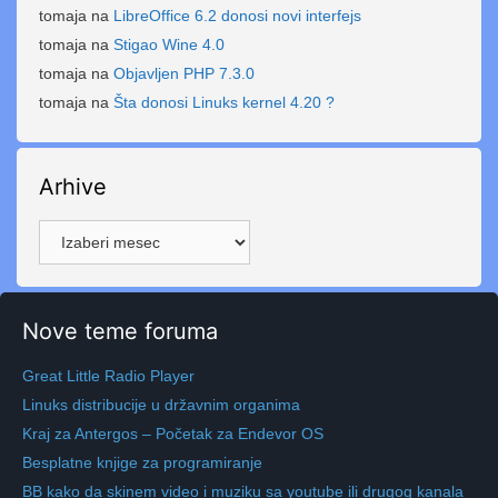
tomaja
na
LibreOffice 6.2 donosi novi interfejs
tomaja
na
Stigao Wine 4.0
tomaja
na
Objavljen PHP 7.3.0
tomaja
na
Šta donosi Linuks kernel 4.20 ?
Arhive
Arhive
Nove teme foruma
Great Little Radio Player
Linuks distribucije u državnim organima
Kraj za Antergos – Početak za Endevor OS
Besplatne knjige za programiranje
BB kako da skinem video i muziku sa youtube ili drugog kanala