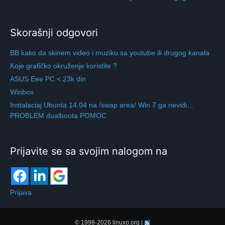
Skorašnji odgovori
BB kako da skinem video i muziku sa youtube ili drugog kanala
Koje grafičko okruženje koristite ?
ASUS Eee PC < 23k din
Winbox
Instalaciaj Ubunta 14.04 na /swap area/ Win 7 ga nevidi…
PROBLEM dualboota POMOC
Prijavite se sa svojim nalogom na
Prijava
© 1998-2026
linuxo.org
|