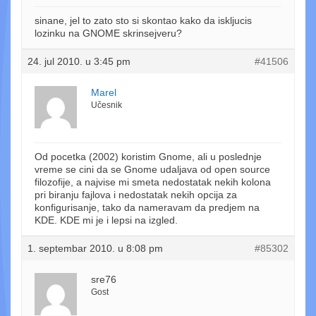
sinane, jel to zato sto si skontao kako da iskljucis
lozinku na GNOME skrinsejveru?
24. jul 2010. u 3:45 pm
#41506
Marel
Učesnik
Od pocetka (2002) koristim Gnome, ali u poslednje
vreme se cini da se Gnome udaljava od open source
filozofije, a najvise mi smeta nedostatak nekih kolona
pri biranju fajlova i nedostatak nekih opcija za
konfigurisanje, tako da nameravam da predjem na
KDE. KDE mi je i lepsi na izgled.
1. septembar 2010. u 8:08 pm
#85302
sre76
Gost