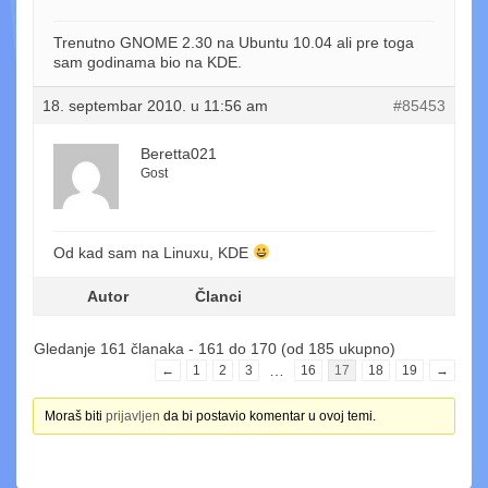
Trenutno GNOME 2.30 na Ubuntu 10.04 ali pre toga
sam godinama bio na KDE.
18. septembar 2010. u 11:56 am
#85453
Beretta021
Gost
Od kad sam na Linuxu, KDE
Autor
Članci
Gledanje 161 članaka - 161 do 170 (od 185 ukupno)
…
←
1
2
3
16
17
18
19
→
Moraš biti
prijavljen
da bi postavio komentar u ovoj temi.