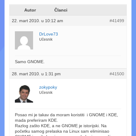
Autor
Članci
22. mart 2010. u 10:12 am
#41499
DrLove73
Učesnik
Samo GNOME.
28. mart 2010. u 1:31 pm
#41500
zokypoky
Učesnik
Posao mi je takav da moram koristiti i GNOME i KDE,
mada preferiram KDE.
Razlog zašto KDE, a ne GNOME je istorijski. Na
početku samog prelaska na Linux sam eliminisao