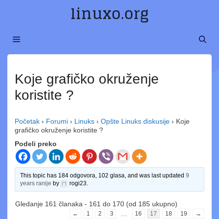
Preskoči
linuxo.org
na
sadržaj
MENI
Koje grafičko okruženje
koristite ?
Početak
›
Forumi
›
Linuks
›
Opšte Linuks diskusije
›
Koje
grafičko okruženje koristite ?
Podeli preko
This topic has 184 odgovora, 102 glasa, and was last updated
9
years ranije
by
rogi23
.
Gledanje 161 članaka - 161 do 170 (od 185 ukupno)
…
←
1
2
3
16
17
18
19
→