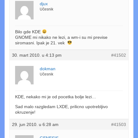
djux
Učesnik
Bilo gde KDE
GNOME mi nikako ne lezi, a wm-i su mi previse
siromasni. Ipak je 21. vek
30. mart 2010. u 4:13 pm
#41502
dokman
Učesnik
KDE, nekako mi je od pocetka bolje lezi…
Sad malo razgledam LXDE, prilicno upotrebljivo
okruzenje!
29. jun 2010. u 6:28 am
#41503
GENESIS