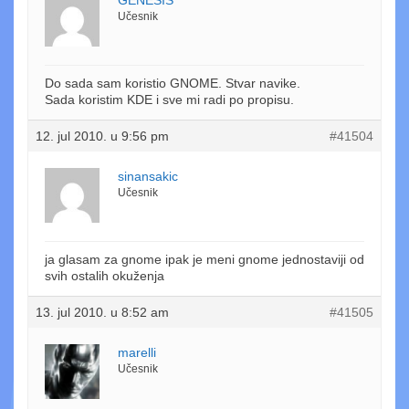
Učesnik
Do sada sam koristio GNOME. Stvar navike.
Sada koristim KDE i sve mi radi po propisu.
12. jul 2010. u 9:56 pm
#41504
sinansakic
Učesnik
ja glasam za gnome ipak je meni gnome jednostaviji od
svih ostalih okuženja
13. jul 2010. u 8:52 am
#41505
marelli
Učesnik