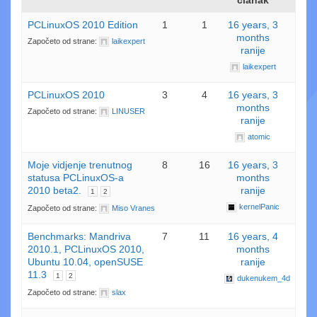
PCLinuxOS 2010 Edition
1
1
16 years, 3
months
Započeto od strane:
laikexpert
ranije
laikexpert
PCLinuxOS 2010
3
4
16 years, 3
months
Započeto od strane:
LINUSER
ranije
atomic
Moje vidjenje trenutnog
8
16
16 years, 3
statusa PCLinuxOS-a
months
2010 beta2.
ranije
1
2
kernelPanic
Započeto od strane:
Miso Vranes
Benchmarks: Mandriva
7
11
16 years, 4
2010.1, PCLinuxOS 2010,
months
Ubuntu 10.04, openSUSE
ranije
11.3
1
2
dukenukem_4d
Započeto od strane:
slax