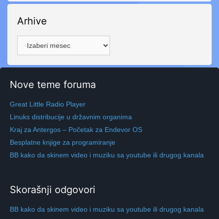
Arhive
Arhive
Nove teme foruma
Great Little Radio Player
Linuks distribucije u državnim organima
Kraj za Antergos – Početak za Endevor OS
Besplatne knjige za programiranje
BB kako da skinem video i muziku sa youtube ili drugog kanala
Skorašnji odgovori
BB kako da skinem video i muziku sa youtube ili drugog kanala