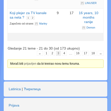
LINUSER
Koji plejer za TV kanale
9
17
16 years, 10
sa neta ?
months
1
2
ranije
Započeto od strane:
Marley
Demon
Gledanje 21 teme - 21 do 30 (od 173 ukupno)
…
←
1
2
3
4
16
17
18
→
Moraš biti
prijavljen
da bi kreirao novu temu foruma.
Latinica
|
Ћирилица
Prijava