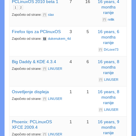
PCLinuxOS 2010 beta 1
7
16
16 years, 4
months
1
2
ranije
Započeto od strane:
slax
rellik
Firefox tips za PClinuxOS
3
5
16 years, 6
months
Započeto od strane:
dukenukem_4d
ranije
DrLove73
Big Daddy & KDE 4.3.4
4
6
16 years, 8
months
Započeto od strane:
LINUSER
ranije
LINUSER
Osvetljenje displeja
1
1
16 years, 8
months
Započeto od strane:
LINUSER
ranije
LINUSER
Phoenix: PCLinuxOS
1
1
16 years, 9
XFCE 2009.4
months
ranije
Započeto od strane:
LINUSER