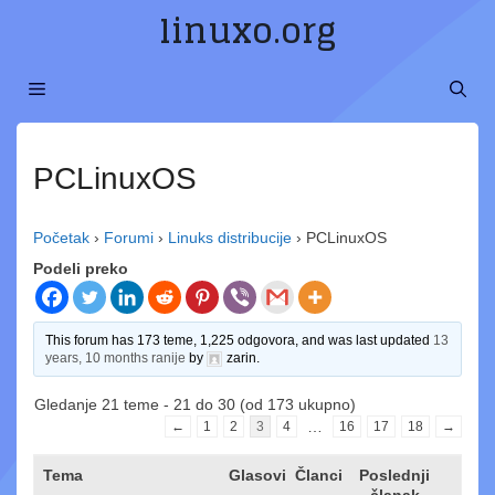
Preskoči
linuxo.org
na
sadržaj
MENI
PCLinuxOS
Početak
›
Forumi
›
Linuks distribucije
›
PCLinuxOS
Podeli preko
This forum has 173 teme, 1,225 odgovora, and was last updated
13
years, 10 months ranije
by
zarin
.
Gledanje 21 teme - 21 do 30 (od 173 ukupno)
…
←
1
2
3
4
16
17
18
→
Tema
Glasovi
Članci
Poslednji
članak