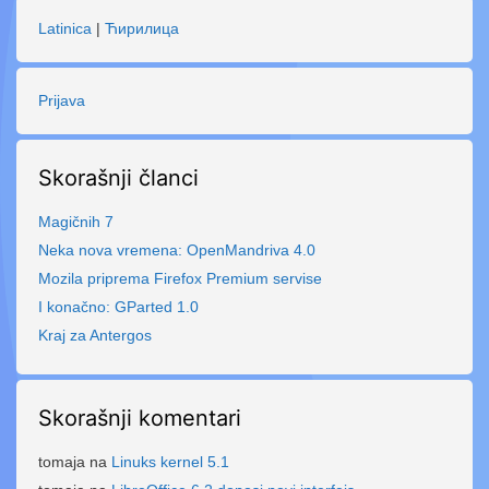
Latinica
|
Ћирилица
Prijava
Skorašnji članci
Magičnih 7
Neka nova vremena: OpenMandriva 4.0
Mozila priprema Firefox Premium servise
I konačno: GParted 1.0
Kraj za Antergos
Skorašnji komentari
tomaja
na
Linuks kernel 5.1