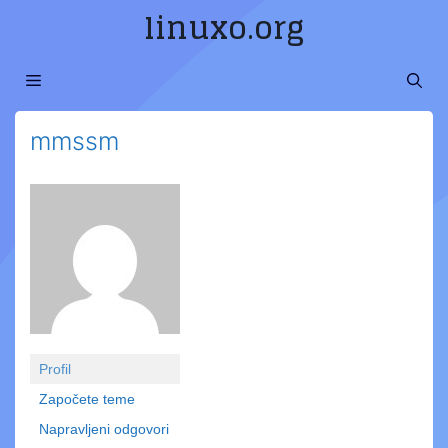
Preskoči
linuxo.org
na
sadržaj
MENI
mmssm
Profil
Započete teme
Napravljeni odgovori