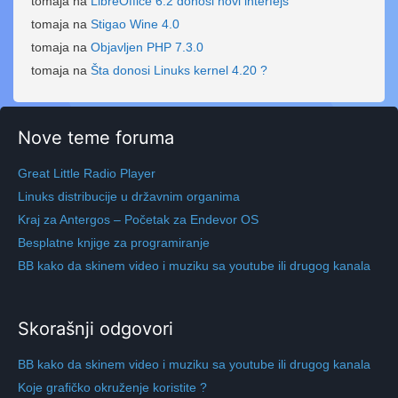
tomaja
na
LibreOffice 6.2 donosi novi interfejs
tomaja
na
Stigao Wine 4.0
tomaja
na
Objavljen PHP 7.3.0
tomaja
na
Šta donosi Linuks kernel 4.20 ?
Nove teme foruma
Great Little Radio Player
Linuks distribucije u državnim organima
Kraj za Antergos – Početak za Endevor OS
Besplatne knjige za programiranje
BB kako da skinem video i muziku sa youtube ili drugog kanala
Skorašnji odgovori
BB kako da skinem video i muziku sa youtube ili drugog kanala
Koje grafičko okruženje koristite ?