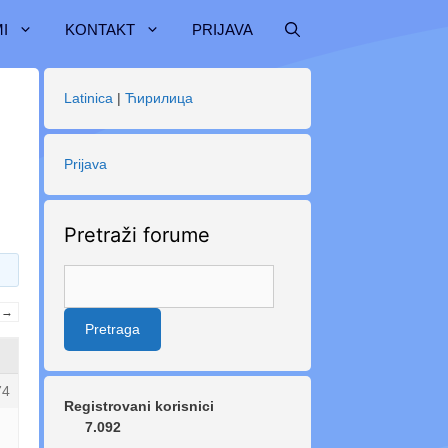
I
KONTAKT
PRIJAVA
Latinica
|
Ћирилица
Prijava
Pretraži forume
→
74
Registrovani korisnici
7.092