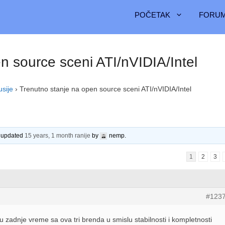
POČETAK
FORUM
n source sceni ATI/nVIDIA/Intel
usije
›
Trenutno stanje na open source sceni ATI/nVIDIA/Intel
t updated
15 years, 1 month ranije
by
nemp
.
1
2
3
#123
 zadnje vreme sa ova tri brenda u smislu stabilnosti i kompletnosti