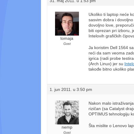
31. maj 2011. u 1:53 pm
Ukoliko ti laptop neće ko
sasvim dobra i dovoljno 
dovoljno love, preporuči
biti oprezan pri izboru, 
Intelovih grafičkih čipov
tomaja
Gost
Ja koristim Dell 1564 s
reći da sam veoma zado
igrica (radi probe testi
(Arch Linux) jer su
Intel
takođe bitno ukoliko plan
1. jun 2011. u 3:50 pm
Nakon malo istraživanja
rizičan (sa Catalyst dr
OPTIMUS tehnologiju koj
Šta mislite o Lenovo la
nemp
Gost