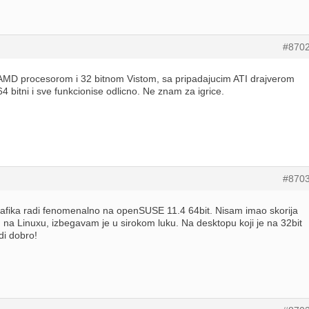
#870
 AMD procesorom i 32 bitnom Vistom, sa pripadajucim ATI drajverom
64 bitni i sve funkcionise odlicno. Ne znam za igrice.
#870
rafika radi fenomenalno na openSUSE 11.4 64bit. Nisam imao skorija
m na Linuxu, izbegavam je u sirokom luku. Na desktopu koji je na 32bit
di dobro!