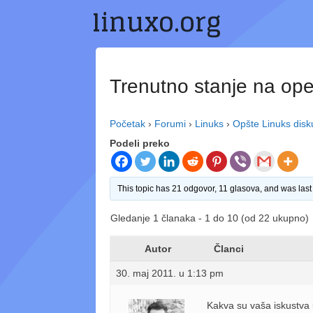
linuxo.org
Preskoči
na
sadržaj
Trenutno stanje na ope
Početak
›
Forumi
›
Linuks
›
Opšte Linuks disk
Podeli preko
This topic has 21 odgovor, 11 glasova, and was las
Gledanje 1 članaka - 1 do 10 (od 22 ukupno)
Autor
Članci
30. maj 2011. u 1:13 pm
Kakva su vaša iskustva u