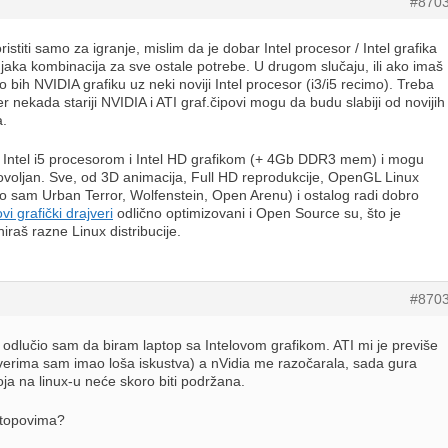
#870
ristiti samo za igranje, mislim da je dobar Intel procesor / Intel grafika
jaka kombinacija za sve ostale potrebe. U drugom slučaju, ili ako imaš
o bih NVIDIA grafiku uz neki noviji Intel procesor (i3/i5 recimo). Treba
jer nekada stariji NVIDIA i ATI graf.čipovi mogu da budu slabiji od novijih
a.
a Intel i5 procesorom i Intel HD grafikom (+ 4Gb DDR3 mem) i mogu
voljan. Sve, od 3D animacija, Full HD reprodukcije, OpenGL Linux
rao sam Urban Terror, Wolfenstein, Open Arenu) i ostalog radi dobro
ovi grafički drajveri
odlično optimizovani i Open Source su, što je
iraš razne Linux distribucije.
#870
 odlučio sam da biram laptop sa Intelovom grafikom. ATI mi je previše
ajverima sam imao loša iskustva) a nVidia me razočarala, sada gura
a na linux-u neće skoro biti podržana.
ptopovima?