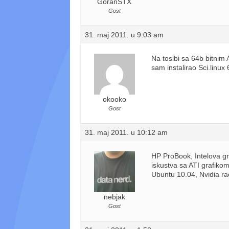
GoranSTX
Gost
31. maj 2011. u 9:03 am
Na tosibi sa 64b bitnim
sam instalirao Sci.linux 
okooko
Gost
31. maj 2011. u 10:12 am
HP ProBook, Intelova g
iskustva sa ATI grafiko
Ubuntu 10.04, Nvidia ra
nebjak
Gost