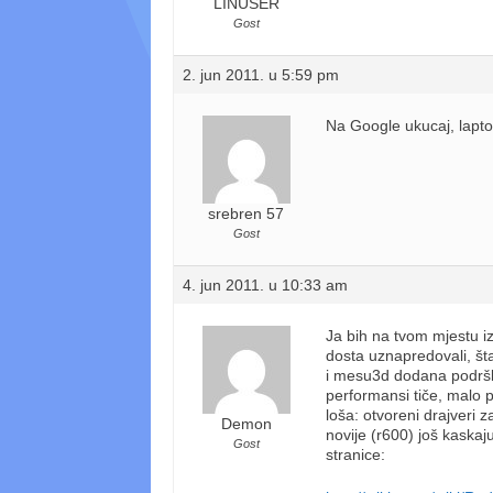
LINUSER
Gost
2. jun 2011. u 5:59 pm
Na Google ukucaj, lapto
srebren 57
Gost
4. jun 2011. u 10:33 am
Ja bih na tvom mjestu i
dosta uznapredovali, št
i mesu3d dodana podrška 
performansi tiče, malo p
loša: otvoreni drajveri 
Demon
novije (r600) još kaskaju
Gost
stranice: