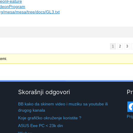
adeonFeature
RadeonProgram
.org/mesa/mesa/tree/docs/GL3.txt
1
2
3
temi.
Skorašnji odgovori
Pr
BB kako da skinem video i muziku sa youtube ili
drugog kanala
Pri
Koje grafičko okruženje koristite ?
ASUS Eee PC < 23k din