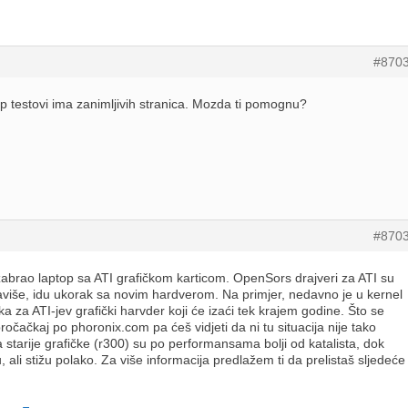
#870
p testovi ima zanimljivih stranica. Mozda ti pomognu?
#870
zabrao laptop sa ATI grafičkom karticom. OpenSors drajveri za ATI su
aviše, idu ukorak sa novim hardverom. Na primjer, nedavno je u kernel
za ATI-jev grafički harvder koji će izaći tek krajem godine. Što se
ročačkaj po phoronix.com pa ćeš vidjeti da ni tu situacija nije tako
za starije grafičke (r300) su po performansama bolji od katalista, dok
, ali stižu polako. Za više informacija predlažem ti da prelistaš sljedeće