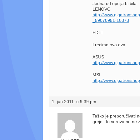
Jedna od opcija bi bila:
LENOVO
http://www.gigatronsh
_59070951-10373
EDIT:
I recimo ova dva:
ASUS
http://www.gigatronsho
MSI
http://www.gigatronsho
1. jun 2011. u 9:39 pm
Teško je preporučivati 
greje. To verovatno ne