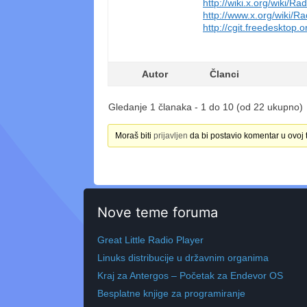
http://wiki.x.org/wiki/R
http://www.x.org/wiki/
http://cgit.freedesktop
Autor
Članci
Gledanje 1 članaka - 1 do 10 (od 22 ukupno)
Moraš biti
prijavljen
da bi postavio komentar u ovoj 
Nove teme foruma
Great Little Radio Player
Linuks distribucije u državnim organima
Kraj za Antergos – Početak za Endevor OS
Besplatne knjige za programiranje