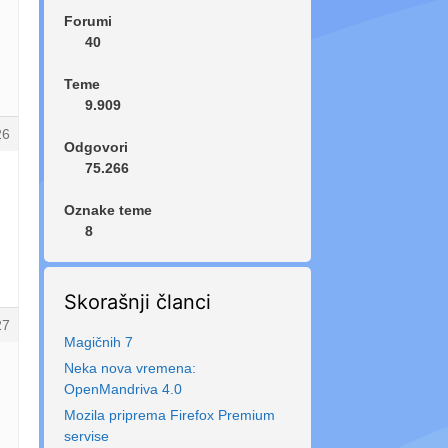
Forumi
40
Teme
9.909
26
Odgovori
75.266
Oznake teme
8
Skorašnji članci
27
Magičnih 7
Neka nova vremena:
OpenMandriva 4.0
Mozila priprema Firefox Premium
servise