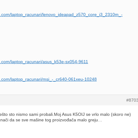
op.com/laptop_racunari/lenovo_ideapad_z570_core_i3_2310m_-
p.com/laptop_racunari/asus_k53e-sx054-9611
p.com/laptop_racunari/msi_-_cr640-061xeu-10248
#870
nešto sto nismo sami probali.Moj Asus K5OIJ se vrlo malo (skoro ne)
 znači da se sve mašine tog proizvođača malo greju…