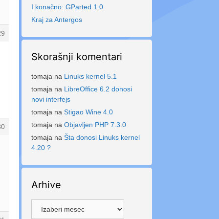
I konačno: GParted 1.0
Kraj za Antergos
29
Skorašnji komentari
tomaja
na
Linuks kernel 5.1
tomaja
na
LibreOffice 6.2 donosi
novi interfejs
tomaja
na
Stigao Wine 4.0
tomaja
na
Objavljen PHP 7.3.0
30
tomaja
na
Šta donosi Linuks kernel
4.20 ?
Arhive
Arhive