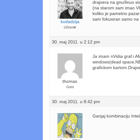
drajvera na gnu/linux s
(na starom sam imao VIA 
koliko je pametno pazari
sam fokusiran samo na n
kodadzija
Učesnik
30. maj 2011. u 2:12 pm
Ja imam nVidia graf.i AM
windows(dead space,NBA 
grafickom kartom.Drajve
thomas
Gost
30. maj 2011. u 8:42 pm
Ganjaj kombinaciju Inte