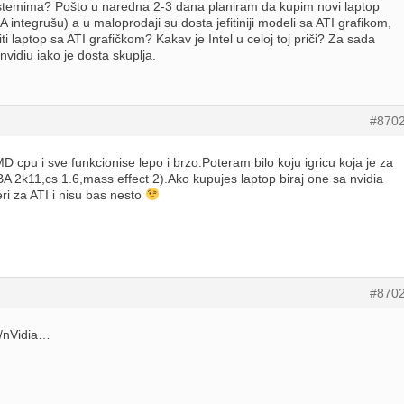
istemima? Pošto u naredna 2-3 dana planiram da kupim novi laptop
integrušu) a u maloprodaji su dosta jefitiniji modeli sa ATI grafikom,
ti laptop sa ATI grafičkom? Kakav je Intel u celoj toj priči? Za sada
vidiu iako je dosta skuplja.
#870
D cpu i sve funkcionise lepo i brzo.Poteram bilo koju igricu koja je za
2k11,cs 1.6,mass effect 2).Ako kupujes laptop biraj one sa nvidia
ri za ATI i nisu bas nesto
#870
l/nVidia…