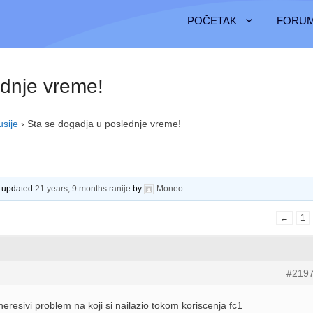
POČETAK
FORUM
ednje vreme!
usije
›
Sta se dogadja u poslednje vreme!
st updated
21 years, 9 months ranije
by
Moneo
.
←
1
#219
resivi problem na koji si nailazio tokom koriscenja fc1