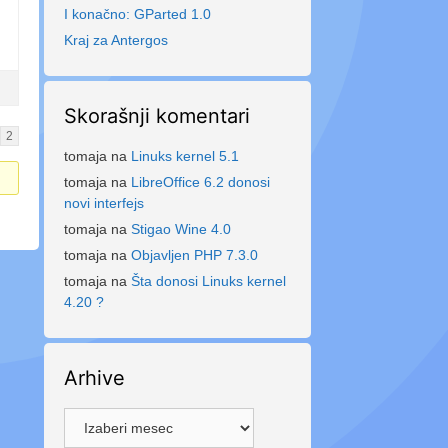
I konačno: GParted 1.0
Kraj za Antergos
Skorašnji komentari
2
tomaja
na
Linuks kernel 5.1
tomaja
na
LibreOffice 6.2 donosi
novi interfejs
tomaja
na
Stigao Wine 4.0
tomaja
na
Objavljen PHP 7.3.0
tomaja
na
Šta donosi Linuks kernel
4.20 ?
Arhive
Arhive