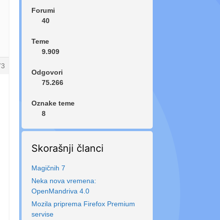
Forumi
40
Teme
9.909
73
Odgovori
75.266
Oznake teme
8
Skorašnji članci
Magičnih 7
Neka nova vremena:
OpenMandriva 4.0
Mozila priprema Firefox Premium
servise