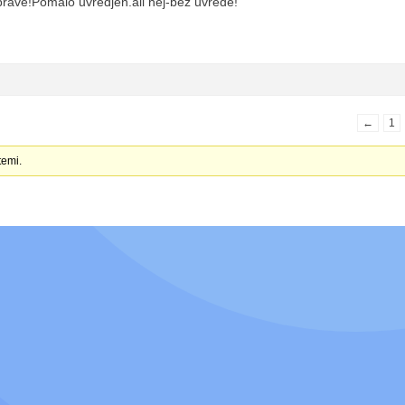
sprave!Pomalo uvredjen.ali hej-bez uvrede!
←
1
temi.