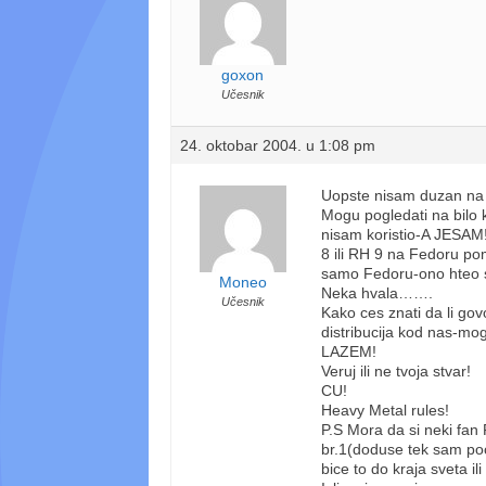
goxon
Učesnik
24. oktobar 2004. u 1:08 pm
Uopste nisam duzan na 
Mogu pogledati na bilo ko
nisam koristio-A JESAM!
8 ili RH 9 na Fedoru po
samo Fedoru-ono hteo s
Moneo
Neka hvala…….
Učesnik
Kako ces znati da li gov
distribucija kod nas-mo
LAZEM!
Veruj ili ne tvoja stvar!
CU!
Heavy Metal rules!
P.S Mora da si neki fan
br.1(doduse tek sam po
bice to do kraja sveta il