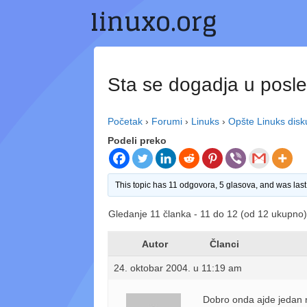
linuxo.org
Preskoči
na
sadržaj
Sta se dogadja u posl
Početak
›
Forumi
›
Linuks
›
Opšte Linuks disk
Podeli preko
This topic has 11 odgovora, 5 glasova, and was la
Gledanje 11 članka - 11 do 12 (od 12 ukupno)
Autor
Članci
24. oktobar 2004. u 11:19 am
Dobro onda ajde jedan ne