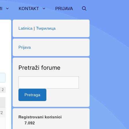
I
KONTAKT
PRIJAVA
Latinica
|
Ћирилица
Prijava
Pretraži forume
2
72
Registrovani korisnici
7.092