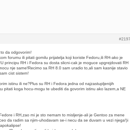
#219
to da odgovorim!
m forumu ili pitati gomilu prijatelja koji koriste Fedoru,ili RH-ako je
U principu RH i Fedora su dosta slicni-cak je moguce upgrejdovati RH
mocu nje same!Recimo sa RH 8.0 sam uradio to,ali sam kasnije stavio
am cist sistem!
orim istinu ili ne?Plus su RH i Fedora jedna od najzastupljenijih
gu pitati koga hocu-mogu te ubediti da govorim istinu ako lazem,a NE
 Fedore i RH,zao mi je sto nemam to misljenje-ali je Gentoo za mene
ceo da radim sa njim-uhodavam se-i necu da se duvam u vezi njega!)i
i apokalipse!