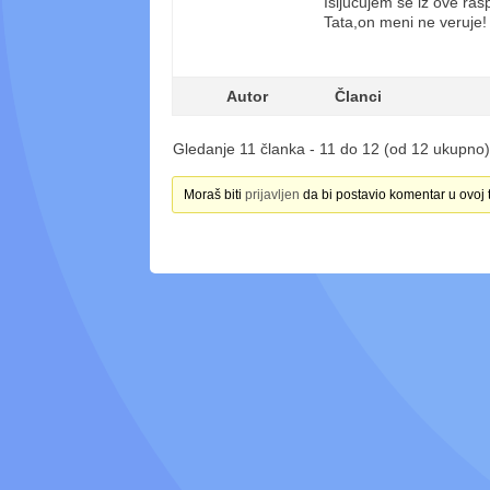
Isljucujem se iz ove ra
Tata,on meni ne veruje!
Autor
Članci
Gledanje 11 članka - 11 do 12 (od 12 ukupno)
Moraš biti
prijavljen
da bi postavio komentar u ovoj 