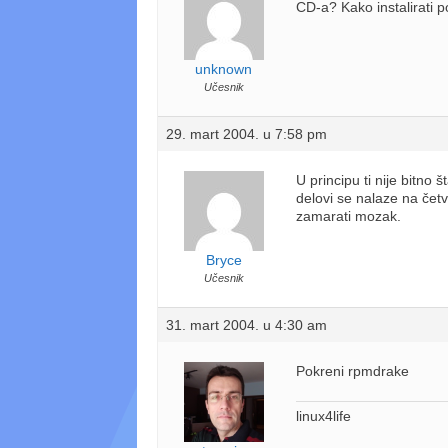
CD-a? Kako instalirati 
unknown
Učesnik
29. mart 2004. u 7:58 pm
U principu ti nije bitno 
delovi se nalaze na čet
zamarati mozak.
Bryce
Učesnik
31. mart 2004. u 4:30 am
Pokreni rpmdrake
linux4life