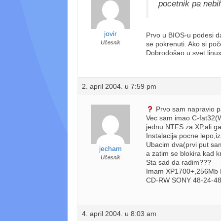
pocetnik pa nebi
jovir
Prvo u BIOS-u podesi da
Učesnik
se pokrenuti. Ako si poč
Dobrodošao u svet linu
2. april 2004. u 7:59 pm
Prvo sam napravio p
Vec sam imao C-fat32(Wi
jednu NTFS za XP,ali ga 
Instalacija pocne lepo,
Ubacim dva(prvi put sam
jecham
a zatim se blokira kad 
Učesnik
Sta sad da radim???
Imam XP1700+,256Mb D
CD-RW SONY 48-24-48
4. april 2004. u 8:03 am