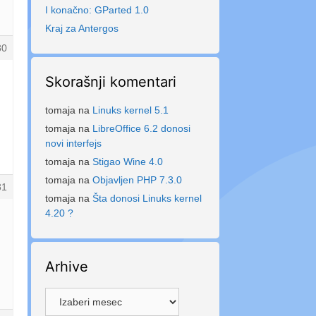
I konačno: GParted 1.0
Kraj za Antergos
80
Skorašnji komentari
tomaja
na
Linuks kernel 5.1
tomaja
na
LibreOffice 6.2 donosi
novi interfejs
tomaja
na
Stigao Wine 4.0
tomaja
na
Objavljen PHP 7.3.0
81
tomaja
na
Šta donosi Linuks kernel
4.20 ?
Arhive
Arhive