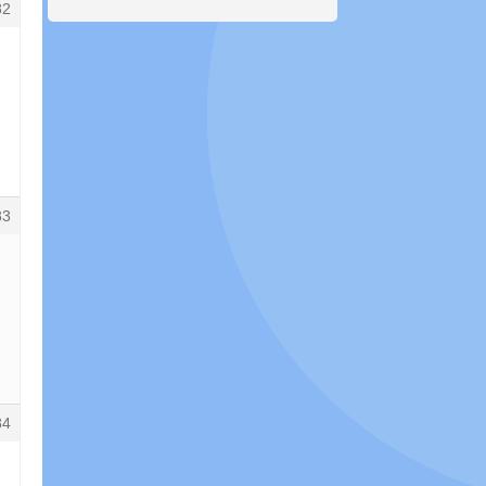
82
83
84