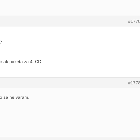
#177
e
isak paketa za 4. CD
#177
o se ne varam.