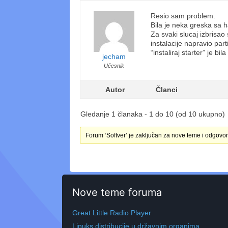
Resio sam problem.
Bila je neka greska sa
Za svaki slucaj izbrisa
instalacije napravio part
“instaliraj starter” je b
jecham
Učesnik
Autor
Članci
Gledanje 1 članaka - 1 do 10 (od 10 ukupno)
Forum ‘Softver’ je zaključan za nove teme i odgovor
Nove teme foruma
Great Little Radio Player
Linuks distribucije u državnim organima