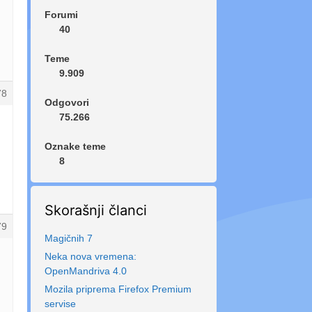
Forumi
40
Teme
9.909
78
Odgovori
75.266
Oznake teme
8
Skorašnji članci
79
Magičnih 7
Neka nova vremena:
OpenMandriva 4.0
Mozila priprema Firefox Premium
servise