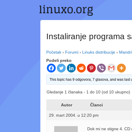
linuxo.org
Preskoči
na
sadržaj
Instaliranje programa 
Početak
›
Forumi
›
Linuks distribucije
›
Mandr
Podeli preko
This topic has 9 odgovora, 7 glasova, and was last
Gledanje 1 članaka - 1 do 10 (od 10 ukupno)
Autor
Članci
29. mart 2004. u 12:20 pm
Dok mi ne stigne 4. CD da