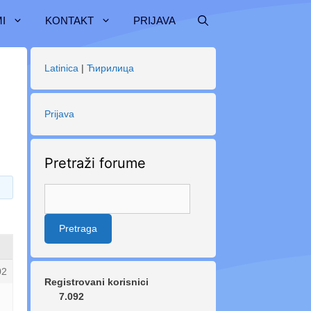
I
KONTAKT
PRIJAVA
Latinica
|
Ћирилица
Prijava
Pretraži forume
02
Registrovani korisnici
7.092