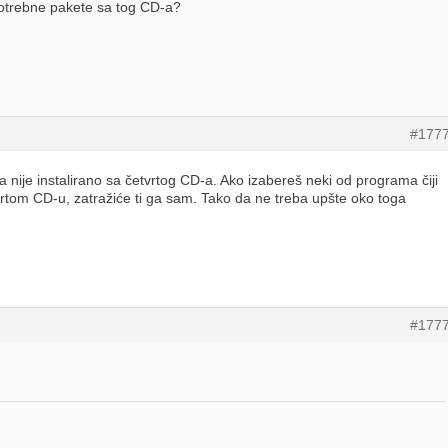
potrebne pakete sa tog CD-a?
#177
šta nije instalirano sa četvrtog CD-a. Ako izabereš neki od programa čiji
vrtom CD-u, zatražiće ti ga sam. Tako da ne treba upšte oko toga
#177