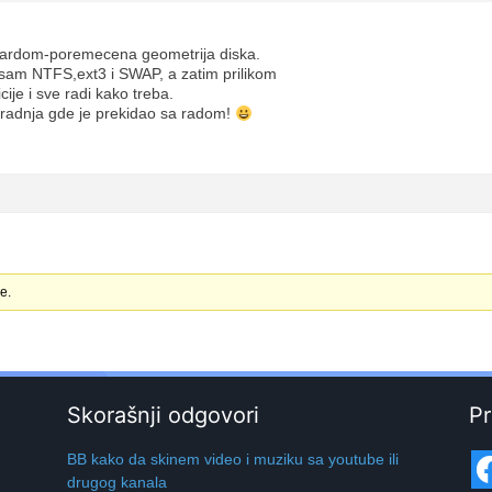
 hardom-poremecena geometrija diska.
o sam NTFS,ext3 i SWAP, a zatim prilikom
icije i sve radi kako treba.
ila radnja gde je prekidao sa radom!
e.
Skorašnji odgovori
Pr
BB kako da skinem video i muziku sa youtube ili
drugog kanala