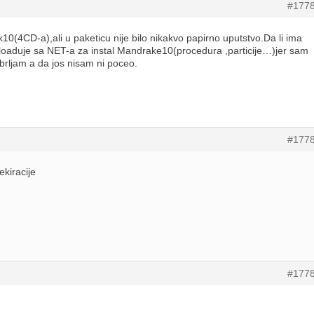
#177
(4CD-a),ali u paketicu nije bilo nikakvo papirno uputstvo.Da li ima
loaduje sa NET-a za instal Mandrake10(procedura ,particije…)jer sam
brljam a da jos nisam ni poceo.
#177
ekiracije
#177