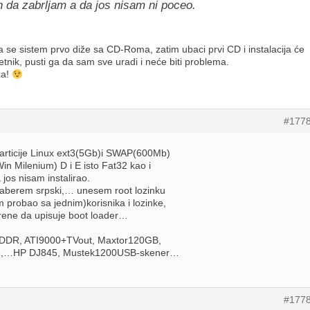
h da zabrljam a da jos nisam ni poceo.
 se sistem prvo diže sa CD-Roma, zatim ubaci prvi CD i instalacija će
etnik, pusti ga da sam sve uradi i neće biti problema.
xa!
#177
articije Linux ext3(5Gb)i SWAP(600Mb)
n Milenium) D i E isto Fat32 kao i
jos nisam instalirao.
izaberem srpski,… unesem root lozinku
 probao sa jednim)korisnika i lozinke,
krene da upisuje boot loader…
DR, ATI9000+TVout, Maxtor120GB,
,…HP DJ845, Mustek1200USB-skener…
#177