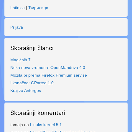
Latinica
|
Ћирилица
Prijava
Skorašnji članci
Magičnih 7
Neka nova vremena: OpenMandriva 4.0
Mozila priprema Firefox Premium servise
I konačno: GParted 1.0
Kraj za Antergos
Skorašnji komentari
tomaja
na
Linuks kernel 5.1