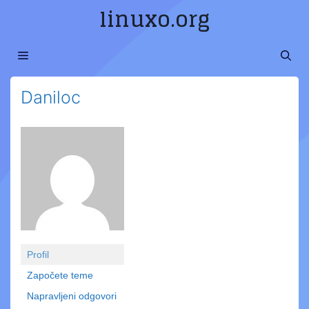
Preskoči
linuxo.org
na
sadržaj
MENI
Daniloc
Profil
Započete teme
Napravljeni odgovori