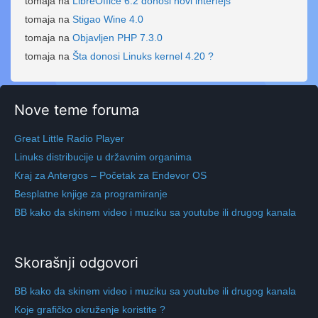
tomaja
na
LibreOffice 6.2 donosi novi interfejs
tomaja
na
Stigao Wine 4.0
tomaja
na
Objavljen PHP 7.3.0
tomaja
na
Šta donosi Linuks kernel 4.20 ?
Nove teme foruma
Great Little Radio Player
Linuks distribucije u državnim organima
Kraj za Antergos – Početak za Endevor OS
Besplatne knjige za programiranje
BB kako da skinem video i muziku sa youtube ili drugog kanala
Skorašnji odgovori
BB kako da skinem video i muziku sa youtube ili drugog kanala
Koje grafičko okruženje koristite ?