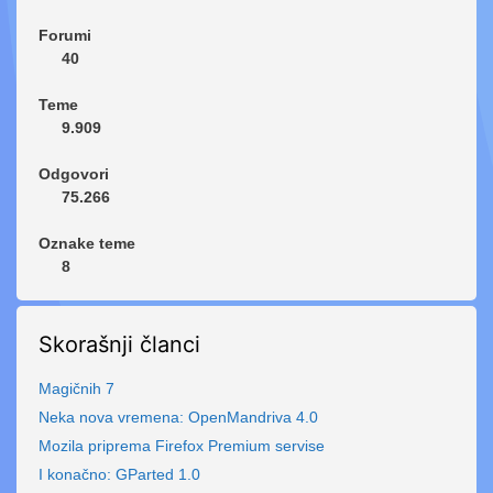
Forumi
40
Teme
9.909
Odgovori
75.266
Oznake teme
8
Skorašnji članci
Magičnih 7
Neka nova vremena: OpenMandriva 4.0
Mozila priprema Firefox Premium servise
I konačno: GParted 1.0