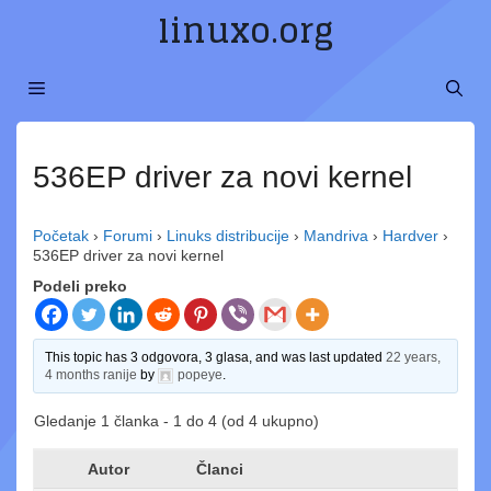
Preskoči
linuxo.org
na
sadržaj
MENI
536EP driver za novi kernel
Početak
›
Forumi
›
Linuks distribucije
›
Mandriva
›
Hardver
›
536EP driver za novi kernel
Podeli preko
This topic has 3 odgovora, 3 glasa, and was last updated
22 years,
4 months ranije
by
popeye
.
Gledanje 1 članka - 1 do 4 (od 4 ukupno)
Autor
Članci