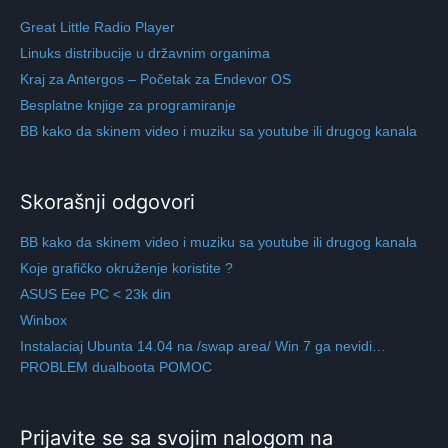
Great Little Radio Player
Linuks distribucije u državnim organima
Kraj za Antergos – Početak za Endevor OS
Besplatne knjige za programiranje
BB kako da skinem video i muziku sa youtube ili drugog kanala
Skorašnji odgovori
BB kako da skinem video i muziku sa youtube ili drugog kanala
Koje grafičko okruženje koristite ?
ASUS Eee PC < 23k din
Winbox
Instalaciaj Ubunta 14.04 na /swap area/ Win 7 ga nevidi…
PROBLEM dualboota POMOC
Prijavite se sa svojim nalogom na