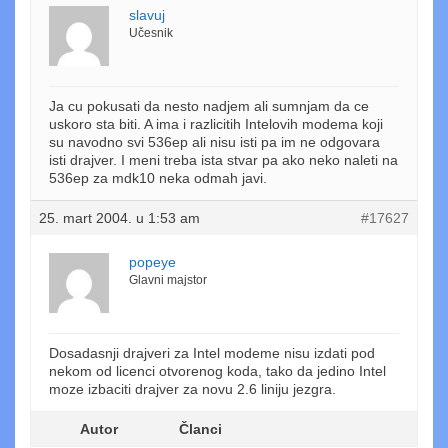
slavuj
Učesnik
Ja cu pokusati da nesto nadjem ali sumnjam da ce
uskoro sta biti. A ima i razlicitih Intelovih modema koji
su navodno svi 536ep ali nisu isti pa im ne odgovara
isti drajver. I meni treba ista stvar pa ako neko naleti na
536ep za mdk10 neka odmah javi.
25. mart 2004. u 1:53 am
#17627
popeye
Glavni majstor
Dosadasnji drajveri za Intel modeme nisu izdati pod
nekom od licenci otvorenog koda, tako da jedino Intel
moze izbaciti drajver za novu 2.6 liniju jezgra.
Autor
Članci