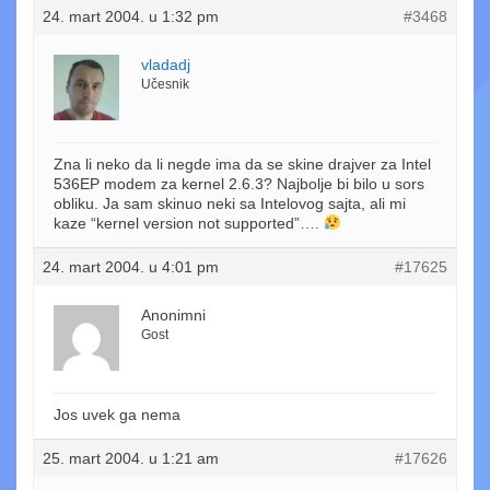
24. mart 2004. u 1:32 pm
#3468
vladadj
Učesnik
Zna li neko da li negde ima da se skine drajver za Intel
536EP modem za kernel 2.6.3? Najbolje bi bilo u sors
obliku. Ja sam skinuo neki sa Intelovog sajta, ali mi
kaze “kernel version not supported”….
24. mart 2004. u 4:01 pm
#17625
Anonimni
Gost
Jos uvek ga nema
25. mart 2004. u 1:21 am
#17626