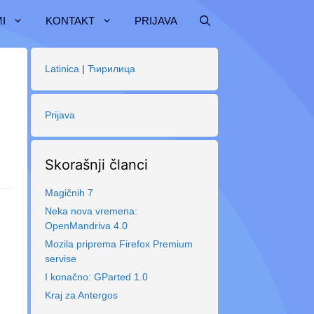
I
KONTAKT
PRIJAVA
Latinica
|
Ћирилица
Prijava
Skorašnji članci
Magičnih 7
Neka nova vremena:
OpenMandriva 4.0
Mozila priprema Firefox Premium
servise
I konačno: GParted 1.0
Kraj za Antergos