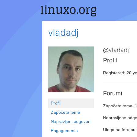
linuxo.org
Preskoči
na
sadržaj
vladadj
@vladadj
Profil
Registered: 20 ye
Forumi
Profil
Započeto tema: 
Započete teme
Napravljeno odgo
Napravljeni odgovori
Uloga na forumu:
Engagements