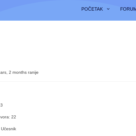
POČETAK
FORUM
ars, 2 months ranije
13
vora: 22
 Učesnik