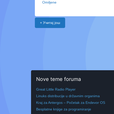
Omiljene
+ Учитај још
Nove teme foruma
Great Little Radio Player
Linuks distribucije u državnim organima
Kraj za Antergos – Početak za Endevor OS
Besplatne knjige za programiranje