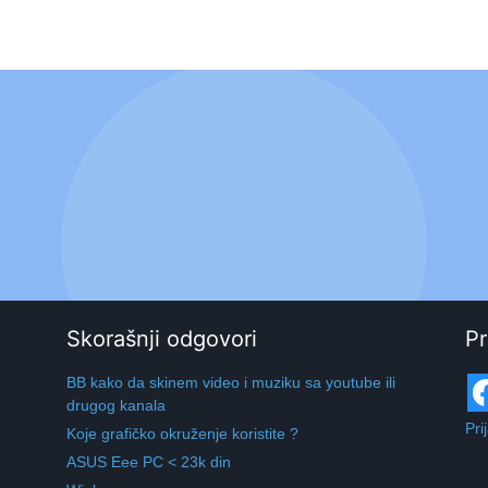
Skorašnji odgovori
Pr
BB kako da skinem video i muziku sa youtube ili
drugog kanala
Pri
Koje grafičko okruženje koristite ?
ASUS Eee PC < 23k din