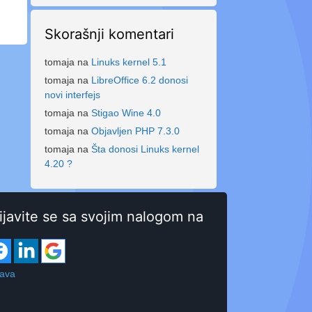
Skorašnji komentari
tomaja
na
Linuks kernel 5.1
tomaja
na
LibreOffice 6.2 donosi
novi interfejs
tomaja
na
Stigao Wine 4.0
tomaja
na
Objavljen PHP 7.3.0
tomaja
na
Šta donosi Linuks kernel
4.20 ?
ijavite se sa svojim nalogom na
java