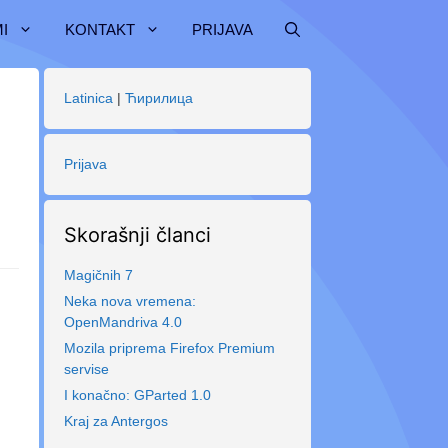
I
KONTAKT
PRIJAVA
Latinica
|
Ћирилица
Prijava
Skorašnji članci
Magičnih 7
Neka nova vremena:
OpenMandriva 4.0
Mozila priprema Firefox Premium
servise
I konačno: GParted 1.0
Kraj za Antergos