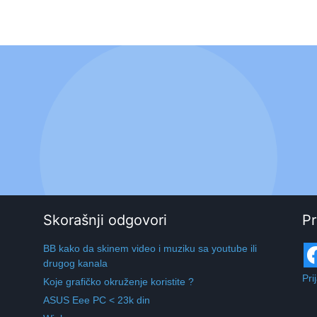
Skorašnji odgovori
Pr
BB kako da skinem video i muziku sa youtube ili
drugog kanala
Pri
Koje grafičko okruženje koristite ?
ASUS Eee PC < 23k din