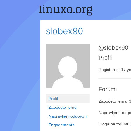
linuxo.org
Preskoči
na
sadržaj
slobex90
@slobex90
Profil
Registered: 17 ye
Forumi
Profil
Započeto tema: 
Započete teme
Napravljeno odgo
Napravljeni odgovori
Uloga na forumu:
Engagements