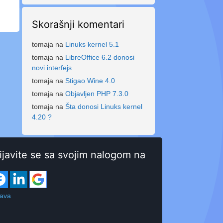
Skorašnji komentari
tomaja
na
Linuks kernel 5.1
tomaja
na
LibreOffice 6.2 donosi
novi interfejs
tomaja
na
Stigao Wine 4.0
tomaja
na
Objavljen PHP 7.3.0
tomaja
na
Šta donosi Linuks kernel
4.20 ?
ijavite se sa svojim nalogom na
java