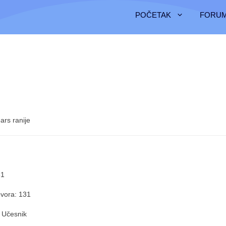
POČETAK
FORUM
ars ranije
31
vora: 131
 Učesnik