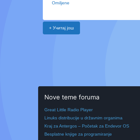
Omiljene
+ Учитај још
Nove teme foruma
Great Little Radio Player
Linuks distribucije u državnim organima
Kraj za Antergos – Početak za Endevor OS
Besplatne knjige za programiranje