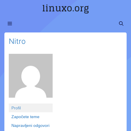
Preskoči
linuxo.org
na
sadržaj
MENI
Nitro
Profil
Započete teme
Napravljeni odgovori