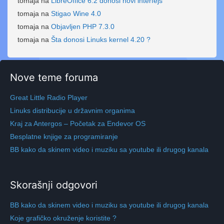
tomaja
na
LibreOffice 6.2 donosi novi interfejs
tomaja
na
Stigao Wine 4.0
tomaja
na
Objavljen PHP 7.3.0
tomaja
na
Šta donosi Linuks kernel 4.20 ?
Nove teme foruma
Great Little Radio Player
Linuks distribucije u državnim organima
Kraj za Antergos – Početak za Endevor OS
Besplatne knjige za programiranje
BB kako da skinem video i muziku sa youtube ili drugog kanala
Skorašnji odgovori
BB kako da skinem video i muziku sa youtube ili drugog kanala
Koje grafičko okruženje koristite ?