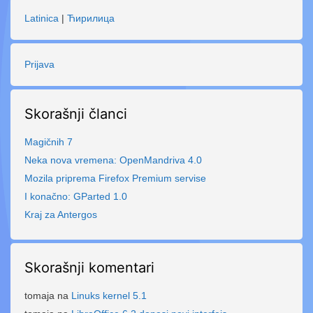
Latinica
|
Ћирилица
Prijava
Skorašnji članci
Magičnih 7
Neka nova vremena: OpenMandriva 4.0
Mozila priprema Firefox Premium servise
I konačno: GParted 1.0
Kraj za Antergos
Skorašnji komentari
tomaja
na
Linuks kernel 5.1