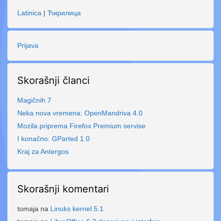
Latinica
|
Ћирилица
Prijava
Skorašnji članci
Magičnih 7
Neka nova vremena: OpenMandriva 4.0
Mozila priprema Firefox Premium servise
I konačno: GParted 1.0
Kraj za Antergos
Skorašnji komentari
tomaja
na
Linuks kernel 5.1