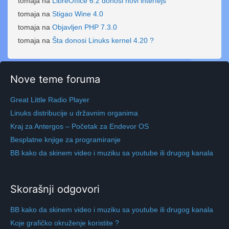
tomaja
na
LibreOffice 6.2 donosi novi interfejs
tomaja
na
Stigao Wine 4.0
tomaja
na
Objavljen PHP 7.3.0
tomaja
na
Šta donosi Linuks kernel 4.20 ?
Nove teme foruma
Great Little Radio Player
Linuks distribucije u državnim organima
Kraj za Antergos – Početak za Endevor OS
Besplatne knjige za programiranje
BB kako da skinem video i muziku sa youtube ili drugog kanala
Skorašnji odgovori
BB kako da skinem video i muziku sa youtube ili drugog kanala
Koje grafičko okruženje koristite ?