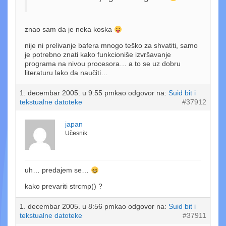
znao sam da je neka koska
nije ni prelivanje bafera mnogo teško za shvatiti, samo
je potrebno znati kako funkcioniše izvršavanje
programa na nivou procesora… a to se uz dobru
literaturu lako da naučiti…
1. decembar 2005. u 9:55 pm
kao odgovor na:
Suid bit i
tekstualne datoteke
#37912
japan
Učesnik
uh… predajem se…
kako prevariti strcmp() ?
1. decembar 2005. u 8:56 pm
kao odgovor na:
Suid bit i
tekstualne datoteke
#37911