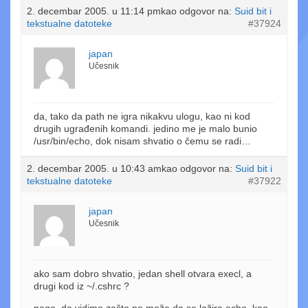
2. decembar 2005. u 11:14 pm
kao odgovor na:
Suid bit i
tekstualne datoteke
#37924
japan
Učesnik
da, tako da path ne igra nikakvu ulogu, kao ni kod
drugih ugrađenih komandi. jedino me je malo bunio
/usr/bin/echo, dok nisam shvatio o čemu se radi…
2. decembar 2005. u 10:43 am
kao odgovor na:
Suid bit i
tekstualne datoteke
#37922
japan
Učesnik
ako sam dobro shvatio, jedan shell otvara execl, a
drugi kod iz ~/.cshrc ?