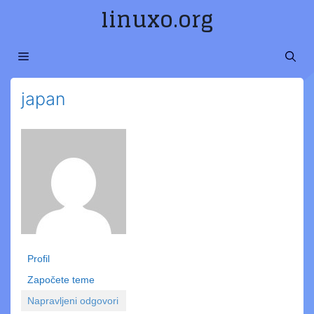
Preskoči
linuxo.org
na
sadržaj
MENI
japan
Profil
Započete teme
Napravljeni odgovori