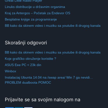
Great Little Radio Player
Linuks distribucije u državnim organima
Kraj za Antergos – Početak za Endevor OS
Besplatne knjige za programiranje
BB kako da skinem video i muziku sa youtube ili drugog kanala
Skorašnji odgovori
BB kako da skinem video i muziku sa youtube ili drugog kanala
Koje grafičko okruženje koristite ?
ASUS Eee PC < 23k din
Winbox
Instalaciaj Ubunta 14.04 na /swap area/ Win 7 ga nevidi…
PROBLEM dualboota POMOC
Prijavite se sa svojim nalogom na