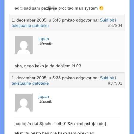
edit: sad sam pazljivije procitao man system
1. decembar 2005. u 5:45 pm
kao odgovor na:
Suid bit i
tekstualne datoteke
#37904
japan
Učesnik
aha, nego kako ja da dobijem id 0?
1. decembar 2005. u 5:38 pm
kao odgovor na:
Suid bit i
tekstualne datoteke
#37902
japan
Učesnik
[code]./a.out $(echo ” eth0″ && /bin/bash)[/code]
ali mi tu nešto baš nije kako sam očekivao…