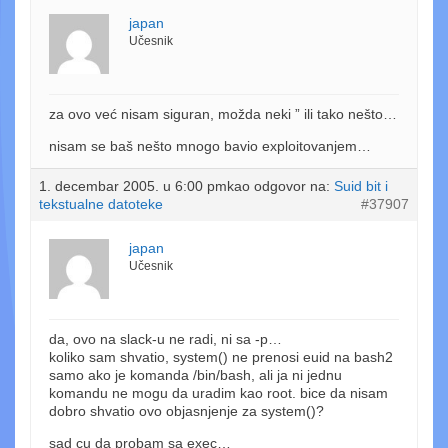
japan
Učesnik
za ovo već nisam siguran, možda neki ” ili tako nešto…
nisam se baš nešto mnogo bavio exploitovanjem…
1. decembar 2005. u 6:00 pm
kao odgovor na:
Suid bit i
tekstualne datoteke
#37907
japan
Učesnik
da, ovo na slack-u ne radi, ni sa -p…
koliko sam shvatio, system() ne prenosi euid na bash2
samo ako je komanda /bin/bash, ali ja ni jednu
komandu ne mogu da uradim kao root. bice da nisam
dobro shvatio ovo objasnjenje za system()?
sad cu da probam sa exec…