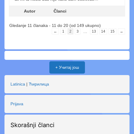
Autor
Članci
Gledanje 11 članaka - 11 do 20 (od 149 ukupno)
…
←
1
2
3
13
14
15
→
+ Учитај још
Latinica
|
Ћирилица
Prijava
Skorašnji članci