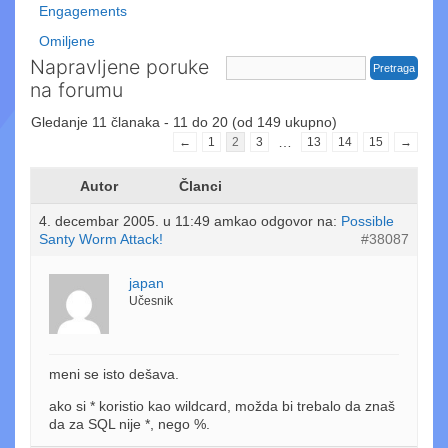
Engagements
Omiljene
Napravljene poruke
na forumu
Gledanje 11 članaka - 11 do 20 (od 149 ukupno)
…
←
1
2
3
13
14
15
→
Autor
Članci
4. decembar 2005. u 11:49 am
kao odgovor na:
Possible
Santy Worm Attack!
#38087
japan
Učesnik
meni se isto dešava.
ako si * koristio kao wildcard, možda bi trebalo da znaš
da za SQL nije *, nego %.