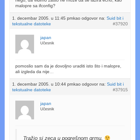
nego, da vidimo zašto ne može da se lažira echo, kao
malopre sa ifconfig?
1. decembar 2005. u 11:45 pm
kao odgovor na:
Suid bit i
tekstualne datoteke
#37920
japan
Učesnik
pomoslio sam da je dovoljno uraditi isto što i malopre,
ali izgleda da nije…
1. decembar 2005. u 10:44 pm
kao odgovor na:
Suid bit i
tekstualne datoteke
#37915
japan
Učesnik
Tražio si zeca u pogrešnom grmu.