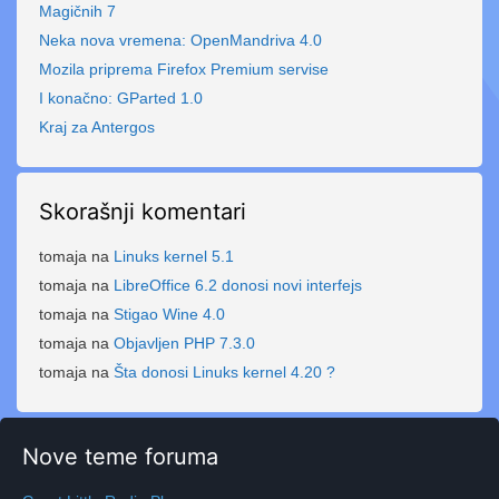
Magičnih 7
Neka nova vremena: OpenMandriva 4.0
Mozila priprema Firefox Premium servise
I konačno: GParted 1.0
Kraj za Antergos
Skorašnji komentari
tomaja
na
Linuks kernel 5.1
tomaja
na
LibreOffice 6.2 donosi novi interfejs
tomaja
na
Stigao Wine 4.0
tomaja
na
Objavljen PHP 7.3.0
tomaja
na
Šta donosi Linuks kernel 4.20 ?
Nove teme foruma