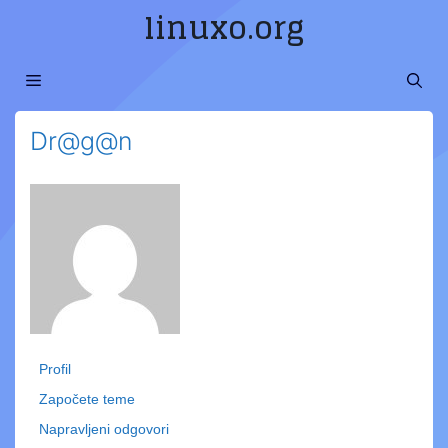
Preskoči
linuxo.org
na
sadržaj
MENI
Dr@g@n
Profil
Započete teme
Napravljeni odgovori