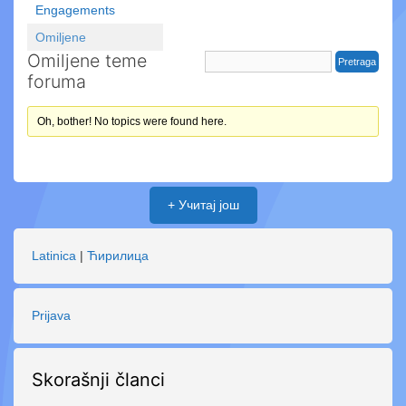
Engagements
Omiljene
Omiljene teme
foruma
Oh, bother! No topics were found here.
+ Учитај још
Latinica
|
Ћирилица
Prijava
Skorašnji članci