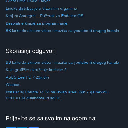
Great Little Radio Player
Linuks distribucije u državnim organima
Kraj za Antergos – Početak za Endevor OS
Besplatne knjige za programiranje
BB kako da skinem video i muziku sa youtube ili drugog kanala
Skorašnji odgovori
BB kako da skinem video i muziku sa youtube ili drugog kanala
Koje grafičko okruženje koristite ?
ASUS Eee PC < 23k din
Winbox
Instalaciaj Ubunta 14.04 na /swap area/ Win 7 ga nevidi…
PROBLEM dualboota POMOC
Prijavite se sa svojim nalogom na