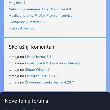
Magičnih 7
Neka nova vremena: OpenMandriva 4.0
Mozila priprema Firefox Premium servise
I konačno: GParted 1.0
Kraj za Antergos
Skorašnji komentari
tomaja
na
Linuks kernel 5.1
tomaja
na
LibreOffice 6.2 donosi novi interfejs
tomaja
na
Stigao Wine 4.0
tomaja
na
Objavljen PHP 7.3.0
tomaja
na
Šta donosi Linuks kernel 4.20 ?
Nove teme foruma