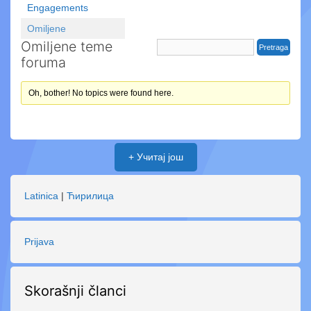
Engagements
Omiljene
Omiljene teme
foruma
Oh, bother! No topics were found here.
+ Учитај још
Latinica
|
Ћирилица
Prijava
Skorašnji članci