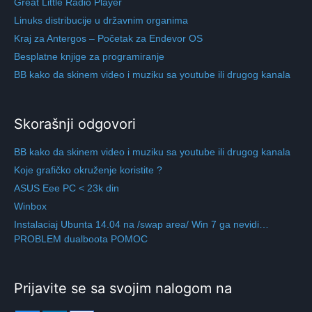
Great Little Radio Player
Linuks distribucije u državnim organima
Kraj za Antergos – Početak za Endevor OS
Besplatne knjige za programiranje
BB kako da skinem video i muziku sa youtube ili drugog kanala
Skorašnji odgovori
BB kako da skinem video i muziku sa youtube ili drugog kanala
Koje grafičko okruženje koristite ?
ASUS Eee PC < 23k din
Winbox
Instalaciaj Ubunta 14.04 na /swap area/ Win 7 ga nevidi…
PROBLEM dualboota POMOC
Prijavite se sa svojim nalogom na