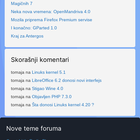
Magičnih 7
Neka nova vremena: OpenMandriva 4.0
Mozila priprema Firefox Premium servise
I konačno: GParted 1.0
Kraj za Antergos
Skorašnji komentari
tomaja
na
Linuks kernel 5.1
tomaja
na
LibreOffice 6.2 donosi novi interfejs
tomaja
na
Stigao Wine 4.0
tomaja
na
Objavljen PHP 7.3.0
tomaja
na
Šta donosi Linuks kernel 4.20 ?
Nove teme foruma