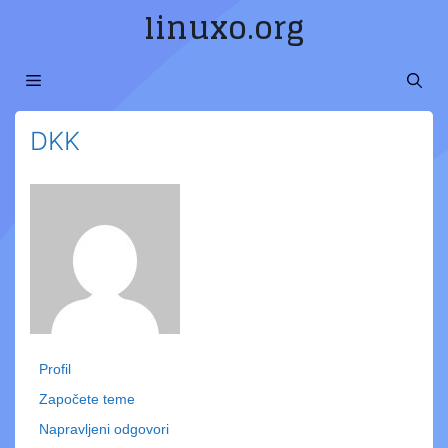
Preskoči
linuxo.org
na
sadržaj
MENI
DKK
Profil
Započete teme
Napravljeni odgovori