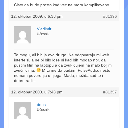
Cisto da bude prosto kad vec ne mora komplikovano.
12. oktobar 2009. u 6:38 pm
#81396
Vladimir
Učesnik
To mogu, ali bih ja ovo drugo. Ne odgovaraju mi web
interfejsi, a ne bi bilo loše ni kad bih mogao npr. da
pustim film na laptopu a da zvuk čujem na malo boljim
zvučnicima.
Mrzi me da budžim PulseAudio, nešto
nemam poverenja u njega. Mada, možda sad to i
dobro radi…
12. oktobar 2009. u 7:43 pm
#81397
dens
Učesnik