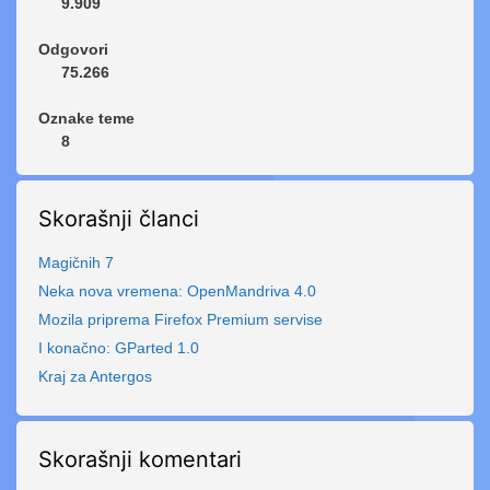
9.909
Odgovori
75.266
Oznake teme
8
Skorašnji članci
Magičnih 7
Neka nova vremena: OpenMandriva 4.0
Mozila priprema Firefox Premium servise
I konačno: GParted 1.0
Kraj za Antergos
Skorašnji komentari