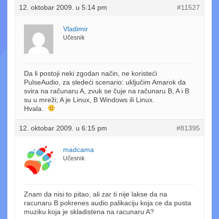
12. oktobar 2009. u 5:14 pm
#11527
Vladimir
Učesnik
Da li postoji neki zgodan način, ne koristeći
PulseAudio, za sledeći scenario: uključim Amarok da
svira na računaru A, zvuk se čuje na računaru B; A i B
su u mreži; A je Linux, B Windows ili Linux.
Hvala.
12. oktobar 2009. u 6:15 pm
#81395
madcama
Učesnik
Znam da nisi to pitao, ali zar ti nije lakse da na
racunaru B pokrenes audio palikaciju koja ce da pusta
muziku koja je skladistena na racunaru A?