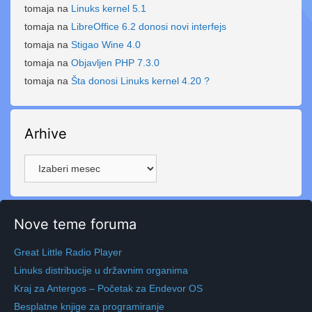
tomaja
na
Linuks kernel 5.1
tomaja
na
LibreOffice 6.2 donosi novi interfejs
tomaja
na
Stigao Wine 4.0
tomaja
na
Objavljen PHP 7.3.0
tomaja
na
Šta donosi Linuks kernel 4.20 ?
Arhive
Arhive
Nove teme foruma
Great Little Radio Player
Linuks distribucije u državnim organima
Kraj za Antergos – Početak za Endevor OS
Besplatne knjige za programiranje