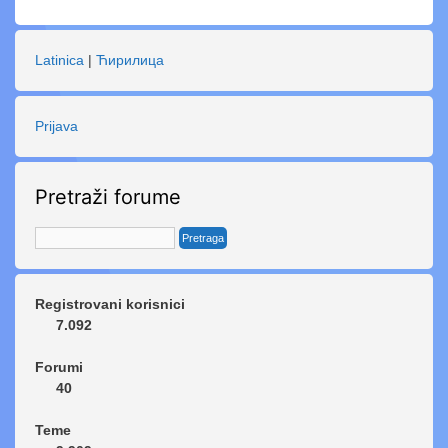
Latinica
|
Ћирилица
Prijava
Pretraži forume
Registrovani korisnici
7.092
Forumi
40
Teme