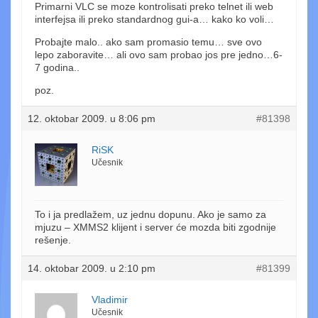
Primarni VLC se moze kontrolisati preko telnet ili web
interfejsa ili preko standardnog gui-a… kako ko voli…
Probajte malo.. ako sam promasio temu… sve ovo
lepo zaboravite… ali ovo sam probao jos pre jedno…6-
7 godina..
poz.
12. oktobar 2009. u 8:06 pm
#81398
RiSK
Učesnik
To i ja predlažem, uz jednu dopunu. Ako je samo za
mjuzu – XMMS2 klijent i server će mozda biti zgodnije
rešenje.
14. oktobar 2009. u 2:10 pm
#81399
Vladimir
Učesnik