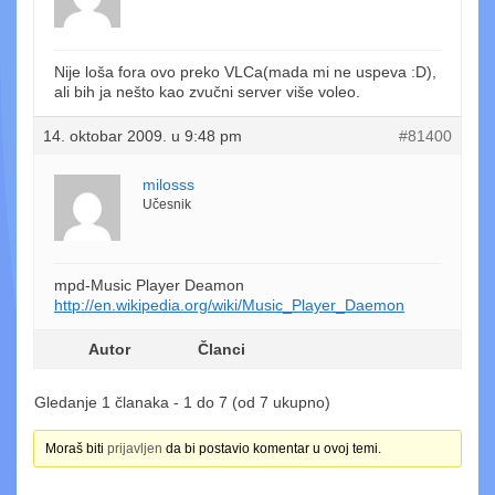
Nije loša fora ovo preko VLCa(mada mi ne uspeva :D),
ali bih ja nešto kao zvučni server više voleo.
14. oktobar 2009. u 9:48 pm
#81400
milosss
Učesnik
mpd-Music Player Deamon
http://en.wikipedia.org/wiki/Music_Player_Daemon
Autor
Članci
Gledanje 1 članaka - 1 do 7 (od 7 ukupno)
Moraš biti
prijavljen
da bi postavio komentar u ovoj temi.