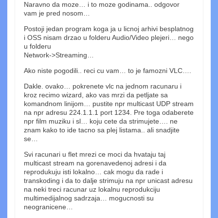
Naravno da moze… i to moze godinama.. odgovor
vam je pred nosom…
Postoji jedan program koga ja u licnoj arhivi besplatnog
i OSS nisam drzao u folderu Audio/Video plejeri… nego
u folderu
Network->Streaming…
Ako niste pogodili.. reci cu vam… to je famozni VLC….
Dakle. ovako… pokrenete vlc na jednom racunaru i
kroz recimo wizard, ako vas mrzi da petljate sa
komandnom linijom… pustite npr multicast UDP stream
na npr adresu 224.1.1.1 port 1234. Pre toga odaberete
npr film muziku i sl… koju cete da strimujete…. ne
znam kako to ide tacno sa plej listama.. ali snadjite
se…
Svi racunari u flet mrezi ce moci da hvataju taj
multicast stream na gorenavedenoj adresi i da
reprodukuju isti lokalno… cak mogu da rade i
transkoding i da to dalje strimuju na npr unicast adresu
na neki treci racunar uz lokalnu reprodukciju
multimedijalnog sadrzaja… mogucnosti su
neogranicene…