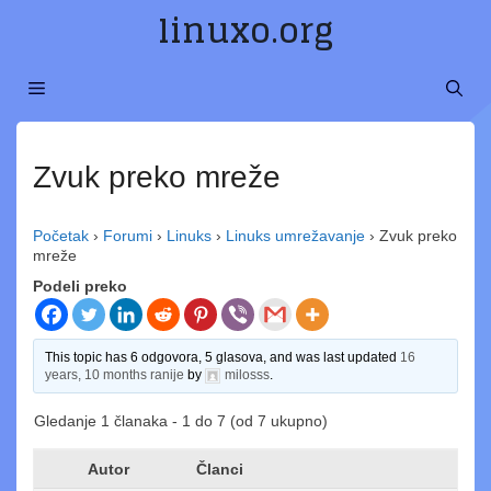
Preskoči
linuxo.org
na
sadržaj
MENI
Zvuk preko mreže
Početak
›
Forumi
›
Linuks
›
Linuks umrežavanje
›
Zvuk preko
mreže
Podeli preko
This topic has 6 odgovora, 5 glasova, and was last updated
16
years, 10 months ranije
by
milosss
.
Gledanje 1 članaka - 1 do 7 (od 7 ukupno)
Autor
Članci