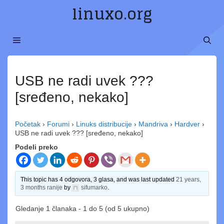
Preskoči
linuxo.org
na
sadržaj
MENI
USB ne radi uvek ???
[sređeno, nekako]
Početak
›
Forumi
›
Linuks distribucije
›
Mandriva
›
Hardver
›
USB ne radi uvek ??? [sređeno, nekako]
Podeli preko
This topic has 4 odgovora, 3 glasa, and was last updated
21 years,
3 months ranije
by
sifumarko
.
Gledanje 1 članaka - 1 do 5 (od 5 ukupno)