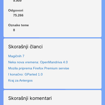
9.909
Odgovori
75.266
Oznake teme
8
Skorašnji članci
Magičnih 7
Neka nova vremena: OpenMandriva 4.0
Mozila priprema Firefox Premium servise
I konačno: GParted 1.0
Kraj za Antergos
Skorašnji komentari