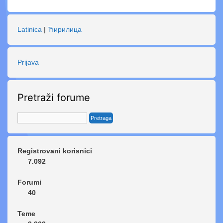
Latinica
|
Ћирилица
Prijava
Pretraži forume
Registrovani korisnici
7.092
Forumi
40
Teme