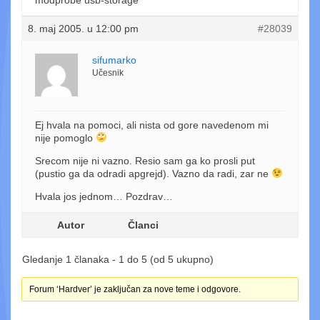
8. maj 2005. u 12:00 pm
#28039
sifumarko
Učesnik
Ej hvala na pomoci, ali nista od gore navedenom mi
nije pomoglo
Srecom nije ni vazno. Resio sam ga ko prosli put
(pustio ga da odradi apgrejd). Vazno da radi, zar ne
Hvala jos jednom… Pozdrav…
Autor
Članci
Gledanje 1 članaka - 1 do 5 (od 5 ukupno)
Forum ‘Hardver’ je zaključan za nove teme i odgovore.