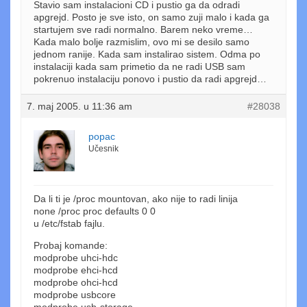
Stavio sam instalacioni CD i pustio ga da odradi
apgrejd. Posto je sve isto, on samo zuji malo i kada ga
startujem sve radi normalno. Barem neko vreme…
Kada malo bolje razmislim, ovo mi se desilo samo
jednom ranije. Kada sam instalirao sistem. Odma po
instalaciji kada sam primetio da ne radi USB sam
pokrenuo instalaciju ponovo i pustio da radi apgrejd…
7. maj 2005. u 11:36 am
#28038
popac
Učesnik
Da li ti je /proc mountovan, ako nije to radi linija
none /proc proc defaults 0 0
u /etc/fstab fajlu.
Probaj komande:
modprobe uhci-hdc
modprobe ehci-hcd
modprobe ohci-hcd
modprobe usbcore
modprobe usb-storage