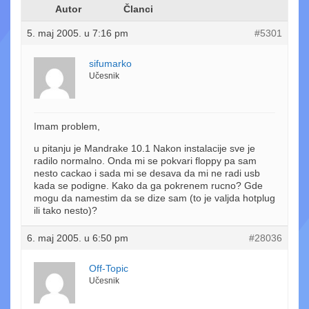
Autor
Članci
5. maj 2005. u 7:16 pm
#5301
sifumarko
Učesnik
Imam problem,
u pitanju je Mandrake 10.1 Nakon instalacije sve je
radilo normalno. Onda mi se pokvari floppy pa sam
nesto cackao i sada mi se desava da mi ne radi usb
kada se podigne. Kako da ga pokrenem rucno? Gde
mogu da namestim da se dize sam (to je valjda hotplug
ili tako nesto)?
6. maj 2005. u 6:50 pm
#28036
Off-Topic
Učesnik