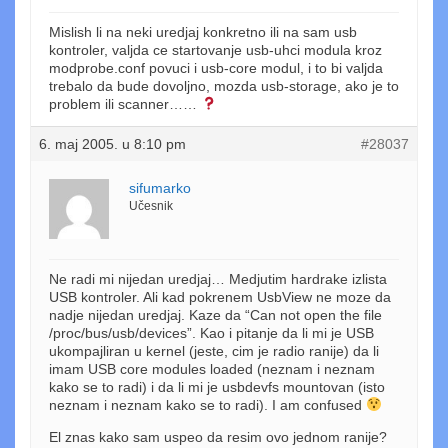
Mislish li na neki uredjaj konkretno ili na sam usb
kontroler, valjda ce startovanje usb-uhci modula kroz
modprobe.conf povuci i usb-core modul, i to bi valjda
trebalo da bude dovoljno, mozda usb-storage, ako je to
problem ili scanner……
6. maj 2005. u 8:10 pm
#28037
sifumarko
Učesnik
Ne radi mi nijedan uredjaj… Medjutim hardrake izlista
USB kontroler. Ali kad pokrenem UsbView ne moze da
nadje nijedan uredjaj. Kaze da “Can not open the file
/proc/bus/usb/devices”. Kao i pitanje da li mi je USB
ukompajliran u kernel (jeste, cim je radio ranije) da li
imam USB core modules loaded (neznam i neznam
kako se to radi) i da li mi je usbdevfs mountovan (isto
neznam i neznam kako se to radi). I am confused
El znas kako sam uspeo da resim ovo jednom ranije?