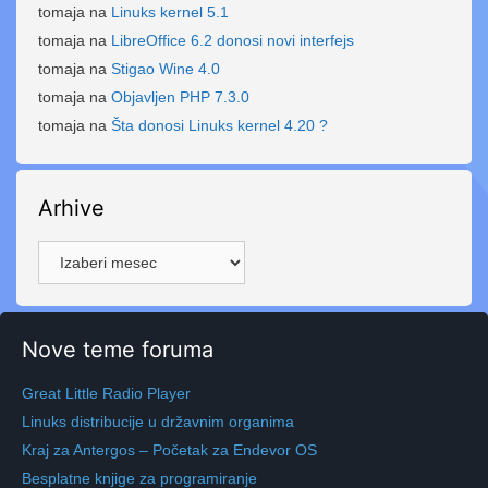
tomaja
na
Linuks kernel 5.1
tomaja
na
LibreOffice 6.2 donosi novi interfejs
tomaja
na
Stigao Wine 4.0
tomaja
na
Objavljen PHP 7.3.0
tomaja
na
Šta donosi Linuks kernel 4.20 ?
Arhive
Arhive
Nove teme foruma
Great Little Radio Player
Linuks distribucije u državnim organima
Kraj za Antergos – Početak za Endevor OS
Besplatne knjige za programiranje