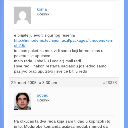
koma
Učesnik
e prijatelju evo ti sigurnog resenja
http://linmodems.technion.ac.il/packages/ltmodem/kern
el-2.6/
tu imas paket za mdk vidi samo koji kernel imas.u
paketu ti je uputstvo.
malo rada u shell-u i voala:) mali radi
i sve radi i nakon restarta.naglasicu jos jedno samo
pazljivo prati uputstvo i sve ce biti u redu
29. mart 2005. u 3:30 pm
#26378
popac
Učesnik
Pa otkucas ta dva reda koja sam ti dao u kopnzoli i to
je to. Modprobe komanda ucitava modul, rmmod ga