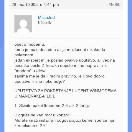
28. mart 2005. u 4:44 pm
#5060
MilanJud
Učesnik
opet o modemu.
tema je malo dosadna ali ja moj lucent nikako da
pokrenem
jedan ekspert mi je poslao ovakvo uputstvo, ali vec na
pocetku posle 2. koraka uopste mi ne napravi link
“modem” u /dev/
zanima me je da li radim pravilno, je il ovo dobro
uputstvo ili ima neko bolje?
UPUTSTVO ZA POKRETANJE LUCENT WINMODEMA
U MANDRAKE-u 10.1
1. Skinite paket ltmodem-2.6-alk-2.tar.gz
Ulogujte se kao root u konzoli.
Morate imati instaliran odgovarajuci kernel source npr
kernelsource 2.6