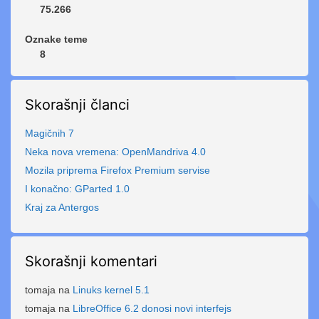
75.266
Oznake teme
8
Skorašnji članci
Magičnih 7
Neka nova vremena: OpenMandriva 4.0
Mozila priprema Firefox Premium servise
I konačno: GParted 1.0
Kraj za Antergos
Skorašnji komentari
tomaja
na
Linuks kernel 5.1
tomaja
na
LibreOffice 6.2 donosi novi interfejs