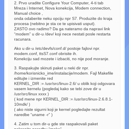
2. Prvo uradite Configure Your Computer, 4-ti tab
Mreza i Internet, Nova konekcija, Modem connection,
Manual choice ,
onda odaberite neku opciju npr S7. Produzite do kraja
procesa (nebitno je sta ce te upisivati usput).
ZASTO ovo radimo? Da ga nateramo da napravi link
“modem” u dir-u /dev/ koji nece nestati posle restarta
racunara.
Ako u dir-u /etc/devfs/conf.d/ postoje fajlovi npr.
modem.conf, ttsS7.conf obrisite ih.
Konekciju sad mozete i izbaciti, no nije pod moranje.
3. Raspakujte skinuti paket u neki dir npr.
/home/korisnicko_ime/instalacije/modem. Fajl Makefile
editujte i izmenite red
KERNEL_DIR := /usr/src/linux-2.6/ u oblik koji odgovara
vasem kernelu (pogledaj kako se tebi zove dir u
/usr/src/linux xxxx )
( kod mene npr KERNEL_DIR := /usr/src/linux-2.6.8.1-
10mdk/ )
( ako niste sigurni koji je kernel pogledajte rezultat
naredbe “uname -r” )
4. Zatim u tom dir-u gde ste raspakovali paket
pokrenite naredbu “make”