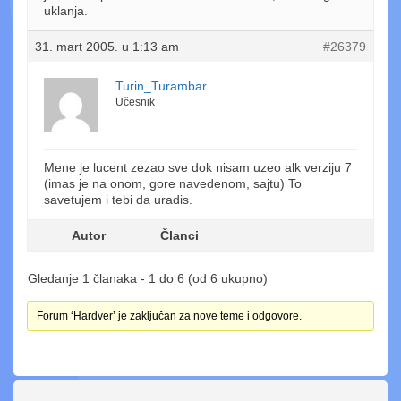
uklanja.
31. mart 2005. u 1:13 am
#26379
Turin_Turambar
Učesnik
Mene je lucent zezao sve dok nisam uzeo alk verziju 7
(imas je na onom, gore navedenom, sajtu) To
savetujem i tebi da uradis.
Autor
Članci
Gledanje 1 članaka - 1 do 6 (od 6 ukupno)
Forum ‘Hardver’ je zaključan za nove teme i odgovore.