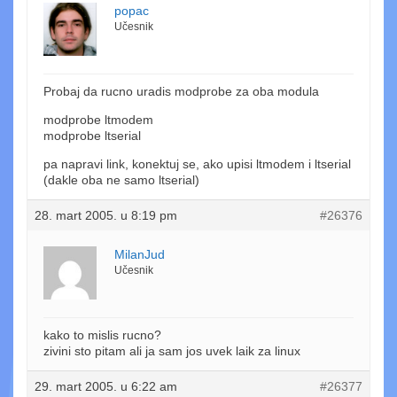
popac
Učesnik
Probaj da rucno uradis modprobe za oba modula
modprobe ltmodem
modprobe ltserial
pa napravi link, konektuj se, ako upisi ltmodem i ltserial
(dakle oba ne samo ltserial)
28. mart 2005. u 8:19 pm
#26376
MilanJud
Učesnik
kako to mislis rucno?
zivini sto pitam ali ja sam jos uvek laik za linux
29. mart 2005. u 6:22 am
#26377