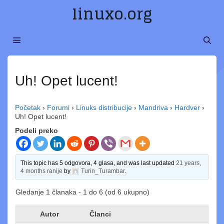
Preskoči
linuxo.org
na
sadržaj
MENI
Uh! Opet lucent!
Početak
›
Forumi
›
Linuks distribucije
›
Mandriva
›
Hardver
›
Uh! Opet lucent!
Podeli preko
This topic has 5 odgovora, 4 glasa, and was last updated
21 years,
4 months ranije
by
Turin_Turambar
.
Gledanje 1 članaka - 1 do 6 (od 6 ukupno)
Autor
Članci