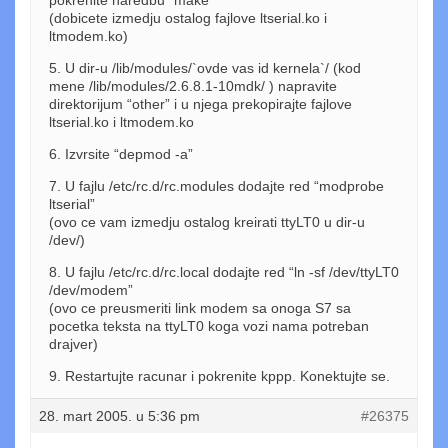
(dobicete izmedju ostalog fajlove ltserial.ko i
ltmodem.ko)
5. U dir-u /lib/modules/`ovde vas id kernela`/ (kod
mene /lib/modules/2.6.8.1-10mdk/ ) napravite
direktorijum “other” i u njega prekopirajte fajlove
ltserial.ko i ltmodem.ko
6. Izvrsite “depmod -a”
7. U fajlu /etc/rc.d/rc.modules dodajte red “modprobe
ltserial”
(ovo ce vam izmedju ostalog kreirati ttyLT0 u dir-u
/dev/)
8. U fajlu /etc/rc.d/rc.local dodajte red “ln -sf /dev/ttyLT0
/dev/modem”
(ovo ce preusmeriti link modem sa onoga S7 sa
pocetka teksta na ttyLT0 koga vozi nama potreban
drajver)
9. Restartujte racunar i pokrenite kppp. Konektujte se.
28. mart 2005. u 5:36 pm
#26375