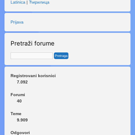
Latinica
|
Ћирилица
Prijava
Pretraži forume
Registrovani korisnici
7.092
Forumi
40
Teme
9.909
Odgovori