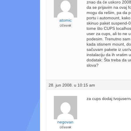
znao da će uskoro 2008)
da se prijavim na ovaj 
mogu da rešim, pa da p
portu i automount, kak
atomic
skinuo paket suspend-0
Učesnik
tome što CUPS localhost-
user za cups, ali to ne
podesim. Trenutno sam 
kada stisnem mount, dob
sačuvam pakete iz usr/
instalaciju da ih vratim u
dodatak: Šta treba da ur
slova?
28. jun 2008. u 10:15 am
za cups dodaj tvojuser
negovan
Učesnik