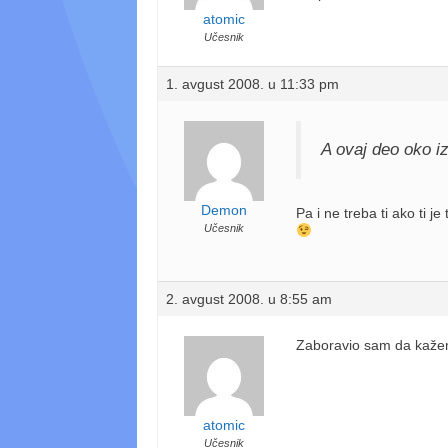
atomic
Učesnik
1. avgust 2008. u 11:33 pm
A ovaj deo oko i
Demon
Pa i ne treba ti ako ti
Učesnik
2. avgust 2008. u 8:55 am
Zaboravio sam da kažem
atomic
Učesnik