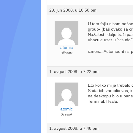
29. jun 2008. u 10:50 pm
U tom fajlu nisam našao
group- (baš ovako sa c
Nažalost i dalje traži 
ubacuje user u “visudo”
atomic
izmena: Automount i srps
Učesnik
1. avgust 2008. u 7:22 pm
Eto koliko mi je trebal
Sada bih zamolio vas, i
na desktopu bilo u pane
Terminal. Hvala.
atomic
Učesnik
1. avgust 2008. u 7:48 pm