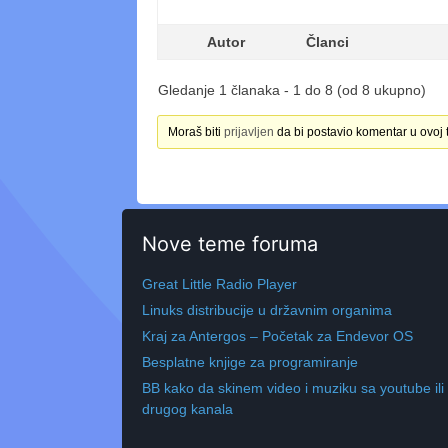
Autor
Članci
Gledanje 1 članaka - 1 do 8 (od 8 ukupno)
Moraš biti
prijavljen
da bi postavio komentar u ovoj 
Nove teme foruma
Great Little Radio Player
Linuks distribucije u državnim organima
Kraj za Antergos – Početak za Endevor OS
Besplatne knjige za programiranje
BB kako da skinem video i muziku sa youtube ili
drugog kanala