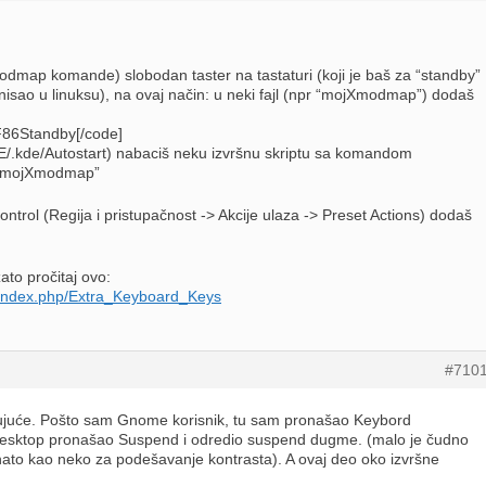
dmap komande) slobodan taster na tastaturi (koji je baš za “standby”
onisao u linuksu), na ovaj način: u neki fajl (npr “mojXmodmap”) dodaš
F86Standby[/code]
.kde/Autostart) nabaciš neku izvršnu skriptu sa komandom
_mojXmodmap”
ontrol (Regija i pristupačnost -> Akcije ulaza -> Preset Actions) dodaš
ato pročitaj ovo:
rg/index.php/Extra_Keyboard_Keys
#710
ujuće. Pošto sam Gnome korisnik, tu sam pronašao Keybord
u Desktop pronašao Suspend i odredio suspend dugme. (malo je čudno
ato kao neko za podešavanje kontrasta). A ovaj deo oko izvršne