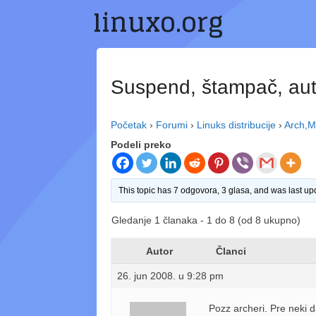
linuxo.org
Preskoči
na
sadržaj
Suspend, štampač, auto
Početak
›
Forumi
›
Linuks distribucije
›
Arch,M
Podeli preko
This topic has 7 odgovora, 3 glasa, and was last u
Gledanje 1 članaka - 1 do 8 (od 8 ukupno)
Autor
Članci
26. jun 2008. u 9:28 pm
Pozz archeri. Pre neki 