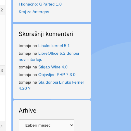
I konačno: GParted 1.0
12
Kraj za Antergos
Skorašnji komentari
tomaja
na
Linuks kernel 5.1
tomaja
na
LibreOffice 6.2 donosi
novi interfejs
tomaja
na
Stigao Wine 4.0
13
tomaja
na
Objavljen PHP 7.3.0
tomaja
na
Šta donosi Linuks kernel
4.20 ?
Arhive
Arhive
14