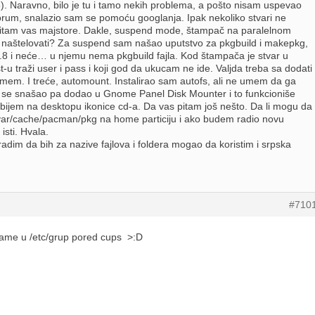
. Naravno, bilo je tu i tamo nekih problema, a pošto nisam uspevao
forum, snalazio sam se pomoću googlanja. Ipak nekoliko stvari ne
itam vas majstore. Dakle, suspend mode, štampač na paralelnom
o naštelovati? Za suspend sam našao uputstvo za pkgbuild i makepkg,
.8 i neće… u njemu nema pkgbuild fajla. Kod štampača je stvar u
u traži user i pass i koji god da ukucam ne ide. Valjda treba sa dodati
 umem. I treće, automount. Instalirao sam autofs, ali ne umem da ga
se snašao pa dodao u Gnome Panel Disk Mounter i to funkcioniše
ijem na desktopu ikonice cd-a. Da vas pitam još nešto. Da li mogu da
var/cache/pacman/pkg na home particiju i ako budem radio novu
 isti. Hvala.
adim da bih za nazive fajlova i foldera mogao da koristim i srpska
#710
name u /etc/grup pored cups >:D