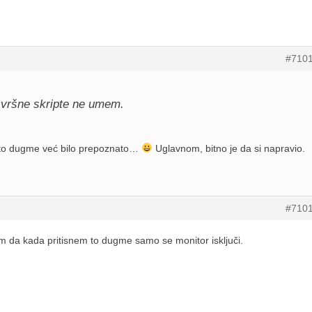
#710
zvršne skripte ne umem.
 je to dugme već bilo prepoznato…
Uglavnom, bitno je da si napravio.
#710
 da kada pritisnem to dugme samo se monitor isključi.