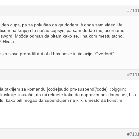
#710
 deo cups, pa sa pokušao da ga dodam. A onda sam video i fajl
rticom na kraju) i tu našao cupsys, pa sam dodao moj username.
password. Možda odmah da pitam kako se, i na kom mestu tačno,
? Hvala.
ka slova proradili aut of d box posle instalacije “Overlord”
#710
o da otkrijem za komandu [code]sudo pm-suspend[/code] :biggrin:
skusknije linuxaše, da mi reknete kako da napravim neki launcher, bilo
lu, kako bih mogao da supendujem na klik, umesto da koristim
#710