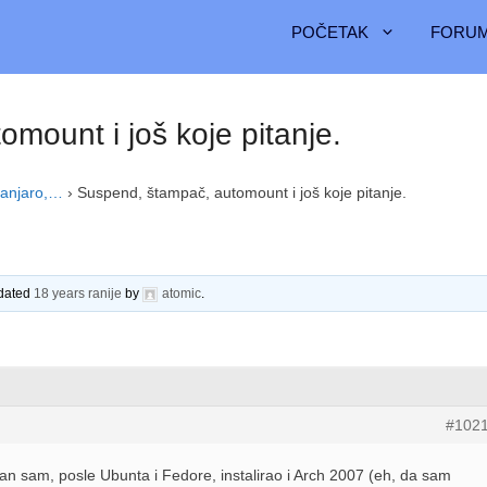
POČETAK
FORUM
mount i još koje pitanje.
anjaro,…
›
Suspend, štampač, automount i još koje pitanje.
pdated
18 years ranije
by
atomic
.
#102
dan sam, posle Ubunta i Fedore, instalirao i Arch 2007 (eh, da sam