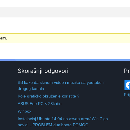
temi.
Skorašnji odgovori
Pr
BB kako da skinem video i muziku sa youtube ili
drugog kanala
Pri
Koje grafičko okruženje koristite ?
ASUS Eee PC < 23k din
Winbox
Instalaciaj Ubunta 14.04 na /swap area/ Win 7 ga
nevidi…PROBLEM dualboota POMOC