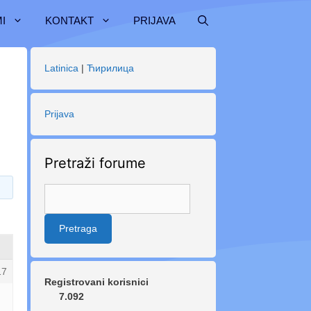
I
KONTAKT
PRIJAVA
Latinica
|
Ћирилица
Prijava
Pretraži forume
17
Registrovani korisnici
7.092