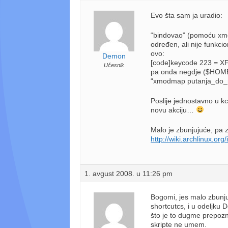
Evo šta sam ja uradio:
“bindovao” (pomoću xmo
određen, ali nije funkci
ovo:
Demon
[code]keycode 223 = X
Učesnik
pa onda negdje ($HOME/
“xmodmap putanja_do
Poslije jednostavno u kc
novu akciju…
Malo je zbunjujuće, pa z
http://wiki.archlinux.o
1. avgust 2008. u 11:26 pm
Bogomi, jes malo zbunj
shortcutcs, i u odeljk
što je to dugme prepozn
skripte ne umem.