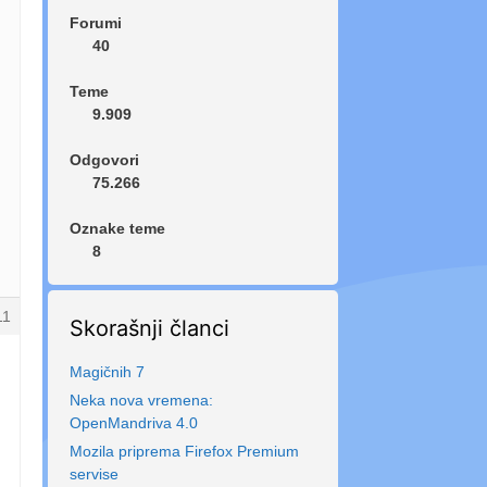
Forumi
40
Teme
9.909
Odgovori
75.266
Oznake teme
8
11
Skorašnji članci
Magičnih 7
Neka nova vremena:
OpenMandriva 4.0
Mozila priprema Firefox Premium
servise