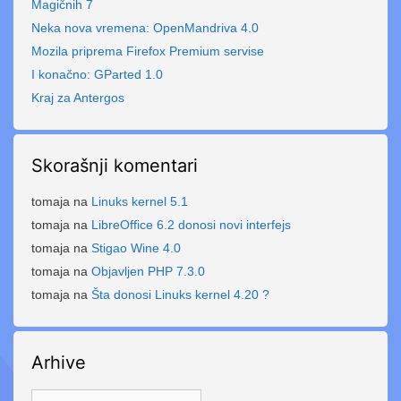
Magičnih 7
Neka nova vremena: OpenMandriva 4.0
Mozila priprema Firefox Premium servise
I konačno: GParted 1.0
Kraj za Antergos
Skorašnji komentari
tomaja
na
Linuks kernel 5.1
tomaja
na
LibreOffice 6.2 donosi novi interfejs
tomaja
na
Stigao Wine 4.0
tomaja
na
Objavljen PHP 7.3.0
tomaja
na
Šta donosi Linuks kernel 4.20 ?
Arhive
Arhive