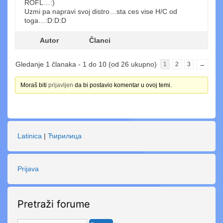
ROFL…:)
Uzmi pa napravi svoj distro…sta ces vise H/C od
toga…:D:D:D
Autor
Članci
Gledanje 1 članaka - 1 do 10 (od 26 ukupno)
1
2
3
→
Moraš biti
prijavljen
da bi postavio komentar u ovoj temi.
Latinica
|
Ћирилица
Prijava
Pretraži forume