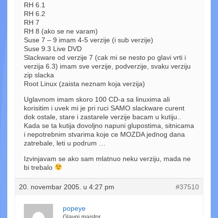
RH 6.1
RH 6.2
RH 7
RH 8 (ako se ne varam)
Suse 7 – 9 imam 4-5 verzije (i sub verzije)
Suse 9.3 Live DVD
Slackware od verzije 7 (cak mi se nesto po glavi vrti i
verzija 6.3) imam sve verzije, podverzije, svaku verziju
zip slacka
Root Linux (zaista neznam koja verzija)
Uglavnom imam skoro 100 CD-a sa linuxima ali
korisitim i uvek mi je pri ruci SAMO slackware curent
dok ostale, stare i zastarele verzije bacam u kutiju..
Kada se ta kutija dovoljno napuni glupostima, sitnicama
i nepotrebnim stvarima koje ce MOZDA jednog dana
zatrebale, leti u podrum …
Izvinjavam se ako sam mlatnuo neku verziju, mada ne
bi trebalo
20. novembar 2005. u 4:27 pm
#37510
popeye
Glavni majstor