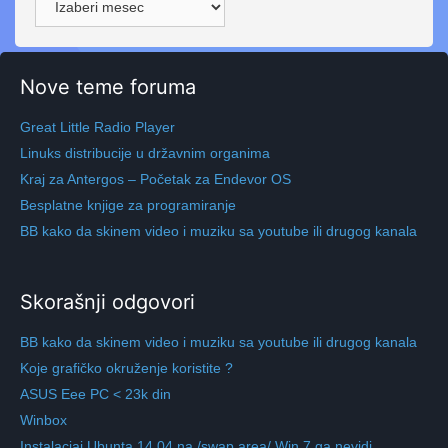
Nove teme foruma
Great Little Radio Player
Linuks distribucije u državnim organima
Kraj za Antergos – Početak za Endevor OS
Besplatne knjige za programiranje
BB kako da skinem video i muziku sa youtube ili drugog kanala
Skorašnji odgovori
BB kako da skinem video i muziku sa youtube ili drugog kanala
Koje grafičko okruženje koristite ?
ASUS Eee PC < 23k din
Winbox
Instalaciaj Ubunta 14.04 na /swap area/ Win 7 ga nevidi…