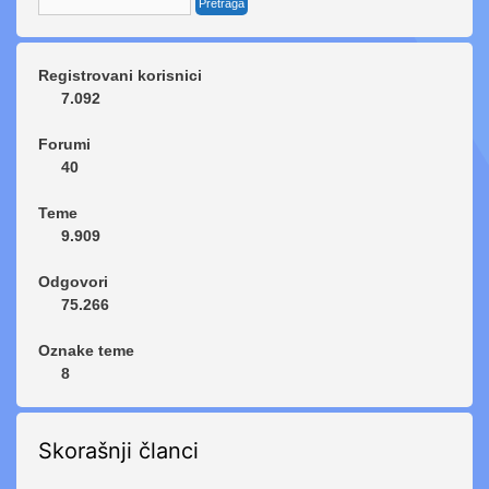
Registrovani korisnici
7.092
Forumi
40
Teme
9.909
Odgovori
75.266
Oznake teme
8
Skorašnji članci