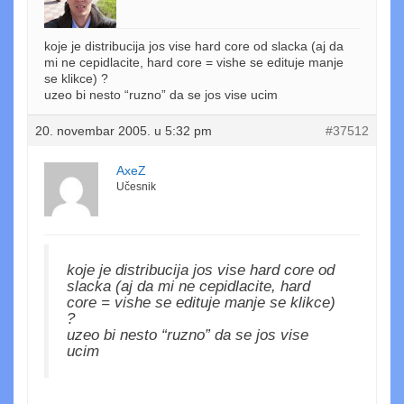
koje je distribucija jos vise hard core od slacka (aj da
mi ne cepidlacite, hard core = vishe se edituje manje
se klikce) ?
uzeo bi nesto “ruzno” da se jos vise ucim
20. novembar 2005. u 5:32 pm
#37512
AxeZ
Učesnik
koje je distribucija jos vise hard core od
slacka (aj da mi ne cepidlacite, hard
core = vishe se edituje manje se klikce)
?
uzeo bi nesto “ruzno” da se jos vise
ucim