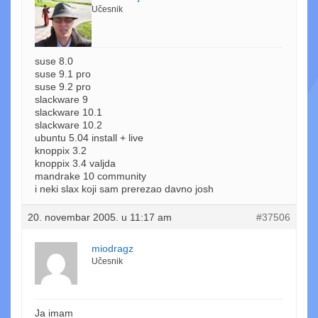
Učesnik
suse 8.0
suse 9.1 pro
suse 9.2 pro
slackware 9
slackware 10.1
slackware 10.2
ubuntu 5.04 install + live
knoppix 3.2
knoppix 3.4 valjda
mandrake 10 community
i neki slax koji sam prerezao davno josh
20. novembar 2005. u 11:17 am
#37506
miodragz
Učesnik
Ja imam