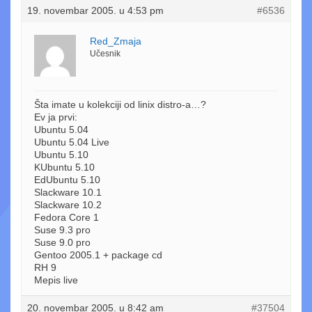
19. novembar 2005. u 4:53 pm
#6536
Red_Zmaja
Učesnik
Šta imate u kolekciji od linix distro-a…?
Ev ja prvi:
Ubuntu 5.04
Ubuntu 5.04 Live
Ubuntu 5.10
KUbuntu 5.10
EdUbuntu 5.10
Slackware 10.1
Slackware 10.2
Fedora Core 1
Suse 9.3 pro
Suse 9.0 pro
Gentoo 2005.1 + package cd
RH 9
Mepis live
20. novembar 2005. u 8:42 am
#37504