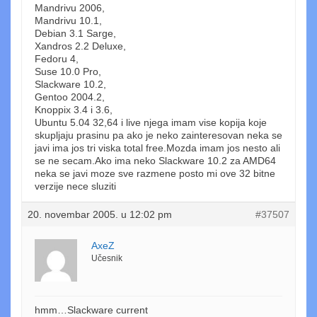
Mandrivu 2006,
Mandrivu 10.1,
Debian 3.1 Sarge,
Xandros 2.2 Deluxe,
Fedoru 4,
Suse 10.0 Pro,
Slackware 10.2,
Gentoo 2004.2,
Knoppix 3.4 i 3.6,
Ubuntu 5.04 32,64 i live njega imam vise kopija koje
skupljaju prasinu pa ako je neko zainteresovan neka se
javi ima jos tri viska total free.Mozda imam jos nesto ali
se ne secam.Ako ima neko Slackware 10.2 za AMD64
neka se javi moze sve razmene posto mi ove 32 bitne
verzije nece sluziti
20. novembar 2005. u 12:02 pm
#37507
AxeZ
Učesnik
hmm…Slackware current