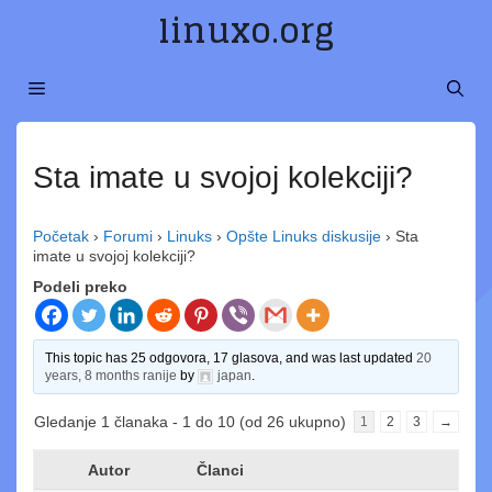
Preskoči
linuxo.org
na
sadržaj
MENI
Sta imate u svojoj kolekciji?
Početak
›
Forumi
›
Linuks
›
Opšte Linuks diskusije
›
Sta
imate u svojoj kolekciji?
Podeli preko
This topic has 25 odgovora, 17 glasova, and was last updated
20
years, 8 months ranije
by
japan
.
Gledanje 1 članaka - 1 do 10 (od 26 ukupno)
1
2
3
→
Autor
Članci