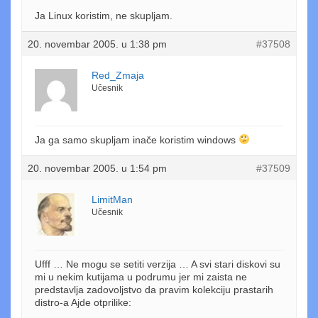
Ja Linux koristim, ne skupljam.
20. novembar 2005. u 1:38 pm
#37508
Red_Zmaja
Učesnik
Ja ga samo skupljam inače koristim windows
20. novembar 2005. u 1:54 pm
#37509
LimitMan
Učesnik
Ufff … Ne mogu se setiti verzija … A svi stari diskovi su
mi u nekim kutijama u podrumu jer mi zaista ne
predstavlja zadovoljstvo da pravim kolekciju prastarih
distro-a Ajde otprilike: