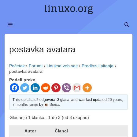
Preskoči
linuxo.org
na
sadržaj
MENI
postavka avatara
Početak
›
Forumi
›
Linukso veb sajt
›
Predlozi i pitanja
›
postavka avatara
Podeli preko
This topic has 2 odgovora, 3 glasa, and was last updated
20 years,
7 months ranije
by
Sioux
.
Gledanje 1 članka - 1 do 3 (od 3 ukupno)
Autor
Članci