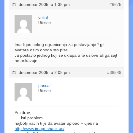
21. decembar 2005. u 1:38 pm
#6675
velial
Učesnik
Ima li jos nekog ogranicenja za postavljanje *.gif
avatara osim onoga sto pise.
Ja postavio jednog koji se uklapa u te uslove ali ga sajt
ne prikazuje.
21. decembar 2005. u 2:08 pm
#38549
pascal
Učesnik
Pozdrav,
…. isti problem …..
najbolji nacin ti je da avatar upload – ujes na
http://www.imageshack.us/