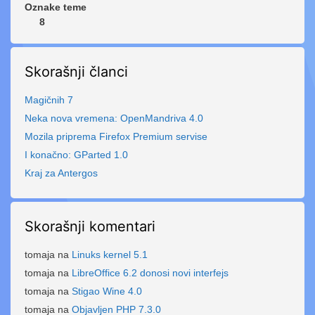
Oznake teme
8
Skorašnji članci
Magičnih 7
Neka nova vremena: OpenMandriva 4.0
Mozila priprema Firefox Premium servise
I konačno: GParted 1.0
Kraj za Antergos
Skorašnji komentari
tomaja
na
Linuks kernel 5.1
tomaja
na
LibreOffice 6.2 donosi novi interfejs
tomaja
na
Stigao Wine 4.0
tomaja
na
Objavljen PHP 7.3.0