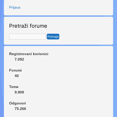
Prijava
Pretraži forume
Registrovani korisnici
7.092
Forumi
40
Teme
9.909
Odgovori
75.266