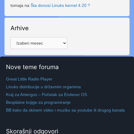
tomaja
na
Šta donosi Linuks kernel 4.20 ?
Arhive
Arhive
Nove teme foruma
Great Little Radio Player
Linuks distribucije u državnim organima
Kraj za Antergos – Početak za Endevor OS
Besplatne knjige za programiranje
BB kako da skinem video i muziku sa youtube ili drugog kanala
Skorašnji odgovori