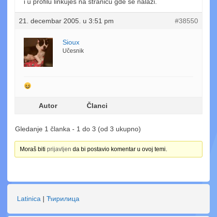
i u profilu linkujes na stranicu gde se nalazi.
21. decembar 2005. u 3:51 pm
#38550
Sioux
Učesnik
Autor
Članci
Gledanje 1 članka - 1 do 3 (od 3 ukupno)
Moraš biti
prijavljen
da bi postavio komentar u ovoj temi.
Latinica
|
Ћирилица