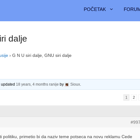
POČETAK
FORUM
ri dalje
usije
›
G N U siri dalje, GNU siri dalje
st updated
18 years, 4 months ranije
by
Sioux
.
1
2
#99
ti politiku, primetio bi da naziv teme potseca na novu reklamu Cede