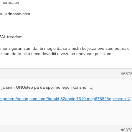
ti normalan
a jednostavnost
REAL freedom
mer,siguran sam da bi moglo da se smisli i bolje,za ovo sam potrosio
ar znam da to niko nece dovoditi u vezu sa dnevnom politikom.
#687
, ja širim GNUstep pa da spojimo lepo i korisno! ::)
component/option,com_smf/Itemid,82/topic,7610.msg67882/topicseen,1/
#687