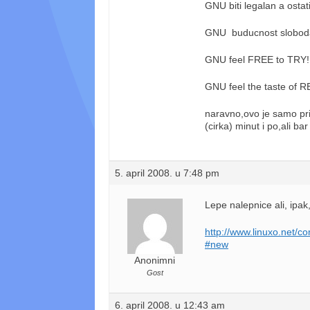
GNU biti legalan a osta
GNU buducnost slobod
GNU feel FREE to TRY!
GNU feel the taste of 
naravno,ovo je samo pri
(cirka) minut i po,ali b
5. april 2008. u 7:48 pm
Lepe nalepnice ali, ipak
http://www.linuxo.net/
#new
Anonimni
Gost
6. april 2008. u 12:43 am