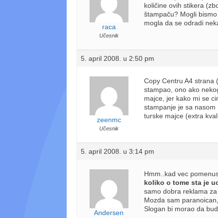
količine ovih stikera (zb
štampaču? Mogli bismo t
mogla da se odradi neka
raca
Učesnik
5. april 2008. u 2:50 pm
Copy Centru A4 strana (
stampao, ono ako nekog
majce, jer kako mi se c
stampanje je sa nasom 
turske majce (extra kva
zeenmc
Učesnik
5. april 2008. u 3:14 pm
Hmm..kad vec pomenuste
koliko o tome sta je 
samo dobra reklama za
Mozda sam paranoican,ali
Slogan bi morao da bude 
Andersen