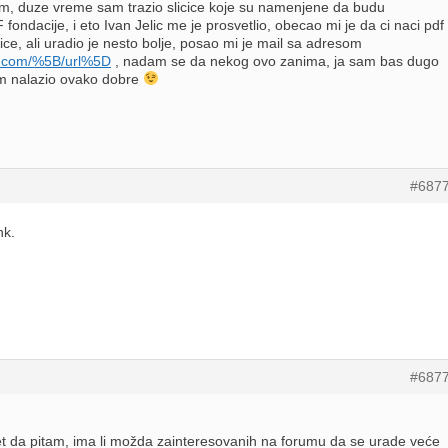
im, duze vreme sam trazio slicice koje su namenjene da budu
 fondacije, i eto Ivan Jelic me je prosvetlio, obecao mi je da ci naci pdf
ce, ali uradio je nesto bolje, posao mi je mail sa adresom
rs.com/%5B/url%5D
, nadam se da nekog ovo zanima, ja sam bas dugo
am nalazio ovako dobre
#687
nk.
#687
t da pitam, ima li možda zainteresovanih na forumu da se urade veće