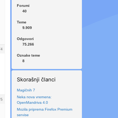
Forumi
40
Teme
9.909
Odgovori
75.266
74
Oznake teme
8
Skorašnji članci
Magičnih 7
Neka nova vremena:
75
OpenMandriva 4.0
Mozila priprema Firefox Premium
servise