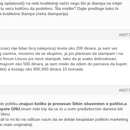
og isplativosti) na neki kvalitetniji način nego što je štampa na inkjet
u veću količinu da podelimo. Šta mislite? Dajte predloge kako bi
 kvalitetna štampa (neka štamparija).
#687
znaci nije bitan broj nalepnica) kosta oko 200 dinara, ja sam vec
 zanima, mozemo da se skupimo, ja jos planiram da stampam i na
ini forum Linuxo jos nece stampati, tako da je svako dobrodosao,
majcom oko 500 dinara, ja sam mislio da odem do panceva da kupim
litet) a kostaju oko 800,900 dinara 10 komada.
#687
 politiku,
znajuci koliko je prosecan Srbin obavesten o politici,a
uopste GNU
,imam neki trip da ce to u ovim predizbornim danima biti
 Venu.
 to mi lici na odlican nacin da se dobije besplatan politicki marketing.
malo originalniji.