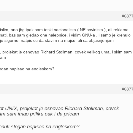
#687
im, ono jbg ipak sam teski nacionalista ( NE sovinista ), ali reklama
nati, bas sam gledao one nalepnice, i vidim GNU-a , i samo je krenulo
je sigurno, natpis cu da stavim na majcu, ali sa objasnjenjem
 projekat je osnovao Richard Stollman, covek velikog uma, i skim sam
icam
logan napisao na engleskom?
#687
t UNIX, projekat je osnovao Richard Stollman, covek
kim sam imao priliku cak i da pricam
enuti slogan napisao na engleskom?