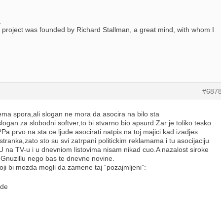
;
project was founded by Richard Stallman, a great mind, with whom I
#687
ema spora,ali slogan ne mora da asocira na bilo sta
logan za slobodni softver,to bi stvarno bio apsurd.Zar je toliko tesko
?Pa prvo na sta ce ljude asocirati natpis na toj majici kad izadjes
 stranka,zato sto su svi zatrpani politickim reklamama i tu asocijaciju
U na TV-u i u dnevniom listovima nisam nikad cuo.A nazalost siroke
 Gnuzillu nego bas te dnevne novine.
oji bi mozda mogli da zamene taj “pozajmljeni”:
ode