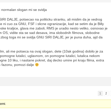
i normalan slogan mi se svidja
SIRI DALJE, potsecao na politicku stranku, ali mislim da je vedrog
 nije ni cuo za GNU, FSF i slicne ogranizacije, kad se setim da je Billy
eske kraljice, glava me zaboli, RMS je uradio nesto veliko, osnovao je
n OS, vidite sta se sad desava, ima slobodnih filmova, slobodne
, zbog toga mi se svidja GNU SIRI DALJE, jer je puna duha, ajd da
lm, ali me potseca na ovaj slogan, dete (10ak godina) dobilo je za
 pomogne lutalici, uglavnom, on pomogne lutalici, lutalica nekom
ogne 10 liku, i nastane pokret, daj decko umire pri kraju filma, extra
om fazonu, pomozi dalje
1
2
temi.