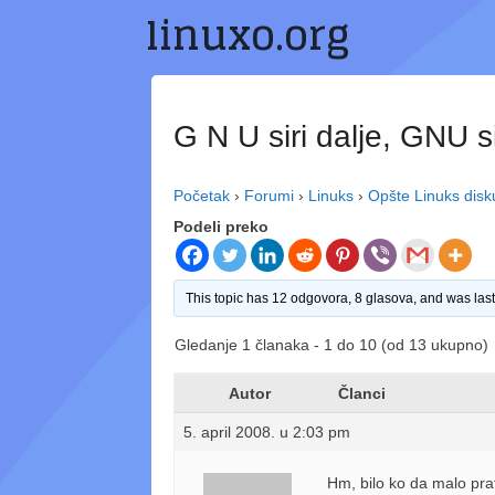
linuxo.org
Preskoči
na
sadržaj
G N U siri dalje, GNU si
Početak
›
Forumi
›
Linuks
›
Opšte Linuks disk
Podeli preko
This topic has 12 odgovora, 8 glasova, and was la
Gledanje 1 članaka - 1 do 10 (od 13 ukupno)
Autor
Članci
5. april 2008. u 2:03 pm
Hm, bilo ko da malo pra