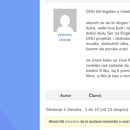
GNU biti legalan a ostat
slazem se da bi slogan 
duha, veliki broj ljudi i
dobio titulu Ser od Engl
zeenmc
GNU projekat, i sloboda
Učesnik
muzike, slobodnih slika
kazem da poruka zraci
ne znam kako se zove fi
nedeljni rad zadatak da
totalno 6 liku, taj 6 pom
filma, a film je bas u t
Autor
Članci
Gledanje 1 članaka - 1 do 10 (od 13 ukupno)
Moraš biti
prijavljen
da bi postavio komentar u ovoj 