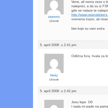
Vene, ali nema veze s t
nalepnici, a da su iz FSF
gde se nalaze te nalepni
http://www.opensticke
zeenmc
vremena trazio, ali nis
Učesnik
btw koje su vam extra
5. april 2008. u 2:41 pm
Odlična fora, hvala za li
Neky
Učesnik
5. april 2008. u 2:42 pm
Jesu lepe O0
I sada mi pade na pame