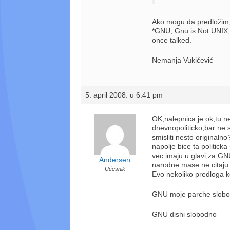
Ako mogu da predložim
*GNU, Gnu is Not UNIX, 
once talked.
Nemanja Vukićević
5. april 2008. u 6:41 pm
OK,nalepnica je ok,tu n
dnevnopoliticko,bar ne s
smisliti nesto originalno
napolje bice ta politicka
vec imaju u glavi,za GN
Andersen
narodne mase ne citaju
Učesnik
Evo nekoliko predloga k
GNU moje parche slob
GNU dishi slobodno