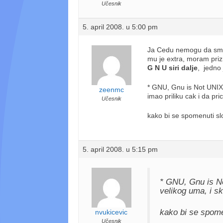
Učesnik
5. april 2008. u 5:00 pm
Ja Cedu nemogu da smisl
mu je extra, moram priz
G N U siri dalje
, jedno 
* GNU, Gnu is Not UNIX,
zeenmc
imao priliku cak i da pr
Učesnik
kako bi se spomenuti s
5. april 2008. u 5:15 pm
* GNU, Gnu is No
velikog uma, i s
kako bi se spom
nvukicevic
Učesnik