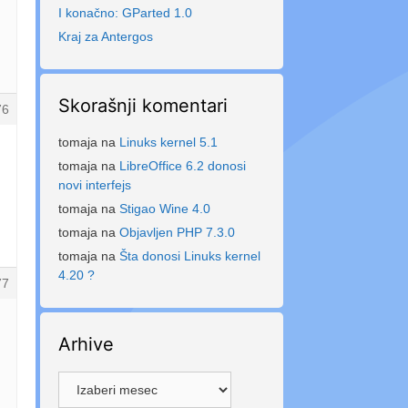
I konačno: GParted 1.0
Kraj za Antergos
Skorašnji komentari
76
tomaja
na
Linuks kernel 5.1
tomaja
na
LibreOffice 6.2 donosi
novi interfejs
tomaja
na
Stigao Wine 4.0
tomaja
na
Objavljen PHP 7.3.0
tomaja
na
Šta donosi Linuks kernel
4.20 ?
77
Arhive
Arhive