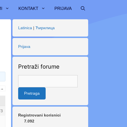
I
KONTAKT
PRIJAVA
Latinica
|
Ћирилица
Prijava
Pretraži forume
→
73
Registrovani korisnici
7.092