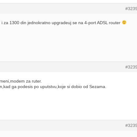
#323
 i za 1300 din jednokratno upgradeuj se na 4-port ADSL router
#323
ameni,modem za ruter.
,kad ga podesis po uputstvu,koje si dobio od Sezama.
#323