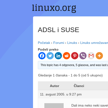
linuxo.org
Preskoči
na
sadržaj
ADSL i SUSE
Početak
›
Forumi
›
Linuks
›
Linuks umrežavan
Podeli preko
This topic has 4 odgovora, 5 glasova, and was last
Gledanje 1 članaka - 1 do 5 (od 5 ukupno)
Autor
Članci
11. avgust 2005. u 9:27 pm
Dali ima neko neki sav