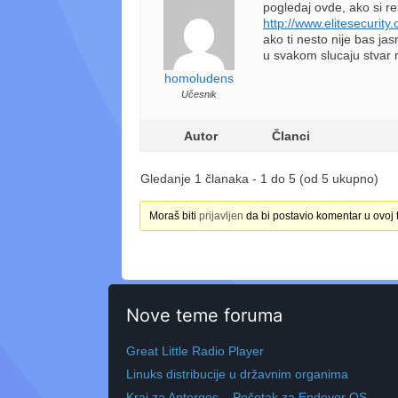
pogledaj ovde, ako si r
http://www.elitesecuri
ako ti nesto nije bas jas
u svakom slucaju stvar r
homoludens
Učesnik
Autor
Članci
Gledanje 1 članaka - 1 do 5 (od 5 ukupno)
Moraš biti
prijavljen
da bi postavio komentar u ovoj 
Nove teme foruma
Great Little Radio Player
Linuks distribucije u državnim organima
Kraj za Antergos – Početak za Endevor OS