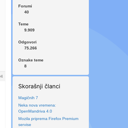
Forumi
40
Teme
9.909
Odgovori
75.266
Oznake teme
8
94
Skorašnji članci
Magičnih 7
Neka nova vremena:
OpenMandriva 4.0
Mozila priprema Firefox Premium
servise