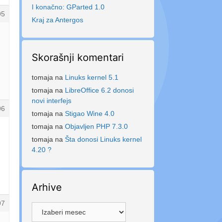
I konačno: GParted 1.0
95
Kraj za Antergos
Skorašnji komentari
tomaja
na
Linuks kernel 5.1
tomaja
na
LibreOffice 6.2 donosi
novi interfejs
96
tomaja
na
Stigao Wine 4.0
tomaja
na
Objavljen PHP 7.3.0
tomaja
na
Šta donosi Linuks kernel
4.20 ?
Arhive
97
Arhive