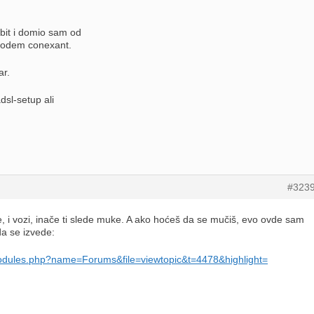
bit i domio sam od
modem conexant.
ar.
sl-setup ali
#323
 i vozi, inače ti slede muke. A ako hoćeš da se mučiš, evo ovde sam
a se izvede:
modules.php?name=Forums&file=viewtopic&t=4478&highlight=