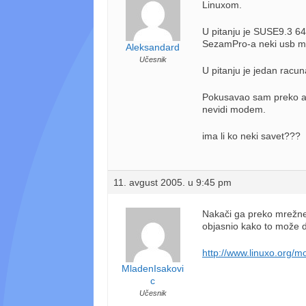
Linuxom.
U pitanju je SUSE9.3 64
SezamPro-a neki usb 
Aleksandard
Učesnik
U pitanju je jedan racun
Pokusavao sam preko ad
nevidi modem.
ima li ko neki savet???
11. avgust 2005. u 9:45 pm
Nakači ga preko mrežne,
objasnio kako to može d
http://www.linuxo.org/
MladenIsakovi
c
Učesnik