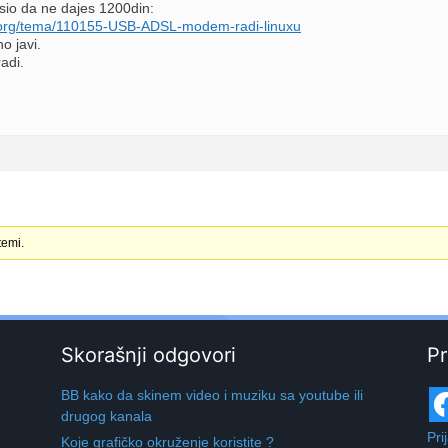
esio da ne dajes 1200din:
ty.org/tema/110155-USB-ADSL-modem-radi-linuxu
no javi.
adi.
temi.
Skorašnji odgovori
Pr
BB kako da skinem video i muziku sa youtube ili
drugog kanala
Pri
Koje grafičko okruženje koristite ?