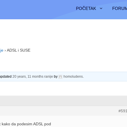
POČETAK
FORUM
je
›
ADSL i SUSE
 updated
20 years, 11 months ranije
by
homoludens
.
#59
et kako da podesim ADSL pod