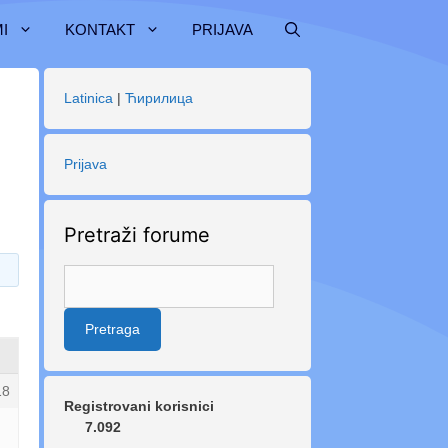
I
KONTAKT
PRIJAVA
Latinica
|
Ћирилица
Prijava
Pretraži forume
18
Registrovani korisnici
7.092