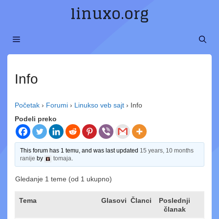
Preskoči
linuxo.org
na
sadržaj
MENI
Info
Početak
›
Forumi
›
Linukso veb sajt
›
Info
Podeli preko
This forum has 1 temu, and was last updated
15 years, 10 months
ranije
by
tomaja
.
Gledanje 1 teme (od 1 ukupno)
Tema
Glasovi
Članci
Poslednji
članak