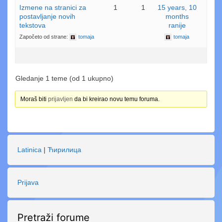
Izmene na stranici za
1
1
15 years, 10
postavljanje novih
months
tekstova
ranije
Započeto od strane:
tomaja
tomaja
Gledanje 1 teme (od 1 ukupno)
Moraš biti
prijavljen
da bi kreirao novu temu foruma.
Latinica
|
Ћирилица
Prijava
Pretraži forume